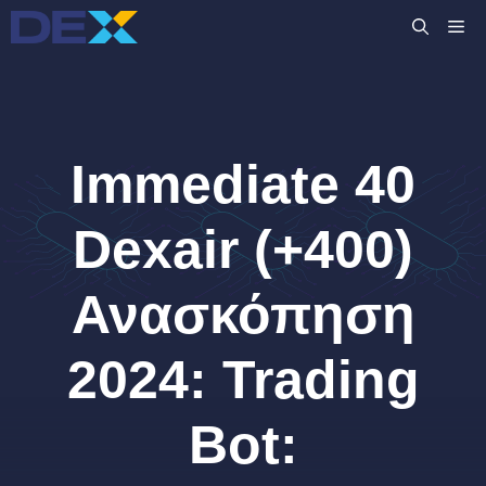
Μετάβαση
M
σε
περιεχόμενο
Immediate 40
Dexair (+400)
Ανασκόπηση
2024: Trading
Bot: