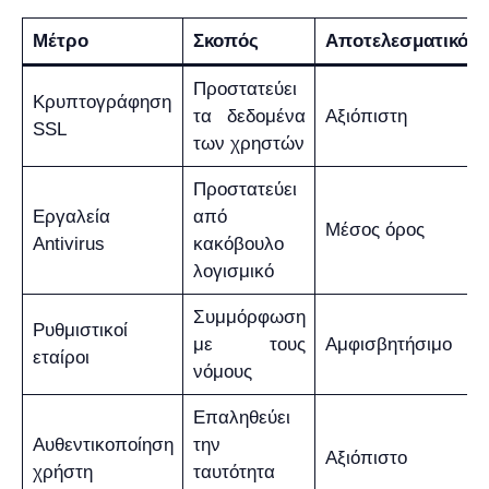
Μέτρο
Σκοπός
Αποτελεσματικότη
Προστατεύει
Κρυπτογράφηση
τα δεδομένα
Αξιόπιστη
SSL
των χρηστών
Προστατεύει
Εργαλεία
από
Μέσος όρος
Antivirus
κακόβουλο
λογισμικό
Συμμόρφωση
Ρυθμιστικοί
με τους
Αμφισβητήσιμο
εταίροι
νόμους
Επαληθεύει
Αυθεντικοποίηση
την
Αξιόπιστο
χρήστη
ταυτότητα