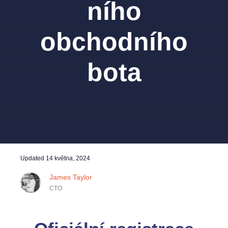
ního
obchodního
bota
Updated
14 května, 2024
James Taylor
CTO