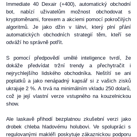
Immediate 40 Dexair (+400), automatický obchodní
bot, nabízí uživatelům možnost obchodovat s
kryptoměnami, forexem a akciemi pomocí pokročilých
algoritmů. Je jako džin v láhvi, který plní přání
automatických obchodních strategií těm, kteří se
odváží ho správně potřít.
S pomocí předpovědí umělé inteligence tvrdí, že
dokáže předvídat tržní trendy a přechytračit i
nejrychlejšího lidského obchodníka. Neštítí se ani
poplatků a jako nenápadný kapsář si z vašich zisků
ukrajuje 2 %. A trvá na minimálním vkladu 250 dolarů,
což je její vlastní verze vstupného na kouzelnickou
show.
Ale laskavě přihodí bezplatnou zkušební verzi jako
drobek chleba hladovému holubovi. Ve spolupráci s
regulovanými makléři poskytuje zákaznickou podporu