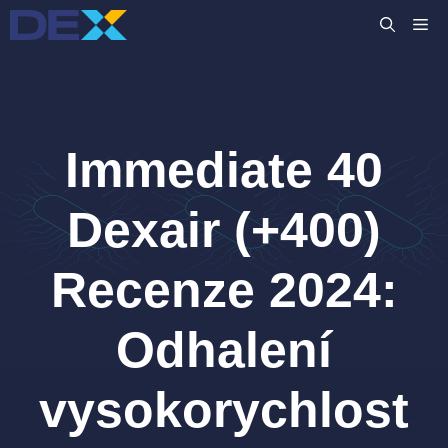
Přeskočit
M
na
obsah
Immediate 40
Dexair (+400)
Recenze 2024:
Odhalení
vysokorychlost