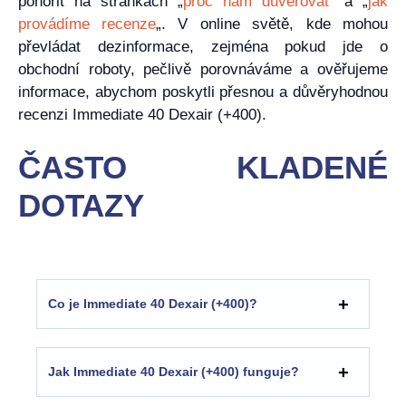
ponořit na stránkách „
proč nám důvěřovat
“ a „
jak
provádíme recenze
„. V online světě, kde mohou
převládat dezinformace, zejména pokud jde o
obchodní roboty, pečlivě porovnáváme a ověřujeme
informace, abychom poskytli přesnou a důvěryhodnou
recenzi Immediate 40 Dexair (+400).
ČASTO KLADENÉ
DOTAZY
Co je Immediate 40 Dexair (+400)?
Jak Immediate 40 Dexair (+400) funguje?