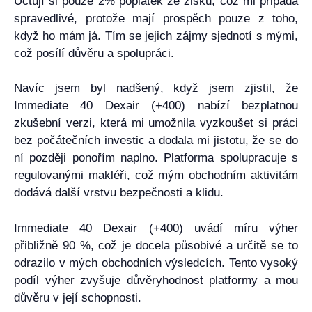
Účtují si pouze 2% poplatek ze zisku, což mi připadá
spravedlivé, protože mají prospěch pouze z toho,
když ho mám já. Tím se jejich zájmy sjednotí s mými,
což posílí důvěru a spolupráci.
Navíc jsem byl nadšený, když jsem zjistil, že
Immediate 40 Dexair (+400) nabízí bezplatnou
zkušební verzi, která mi umožnila vyzkoušet si práci
bez počátečních investic a dodala mi jistotu, že se do
ní později ponořím naplno. Platforma spolupracuje s
regulovanými makléři, což mým obchodním aktivitám
dodává další vrstvu bezpečnosti a klidu.
Immediate 40 Dexair (+400) uvádí míru výher
přibližně 90 %, což je docela působivé a určitě se to
odrazilo v mých obchodních výsledcích. Tento vysoký
podíl výher zvyšuje důvěryhodnost platformy a mou
důvěru v její schopnosti.