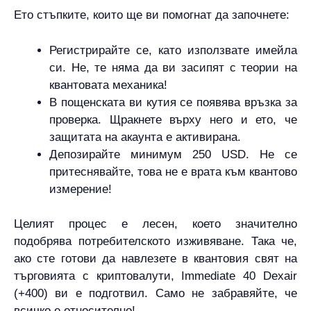
Ето стъпките, които ще ви помогнат да започнете:
Регистрирайте се, като използвате имейла
си. Не, те няма да ви засипят с теории на
квантовата механика!
В пощенската ви кутия се появява връзка за
проверка. Щракнете върху него и ето, че
защитата на акаунта е активирана.
Депозирайте минимум 250 USD. Не се
притеснявайте, това не е врата към квантово
измерение!
Целият процес е лесен, което значително
подобрява потребителското изживяване. Така че,
ако сте готови да навлезете в квантовия свят на
търговията с криптовалути, Immediate 40 Dexair
(+400) ви е подготвил. Само не забравяйте, че
всичко е относително!