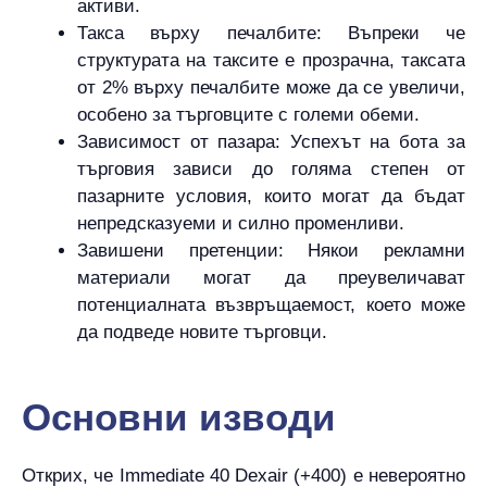
активи.
Такса върху печалбите: Въпреки че
структурата на таксите е прозрачна, таксата
от 2% върху печалбите може да се увеличи,
особено за търговците с големи обеми.
Зависимост от пазара: Успехът на бота за
търговия зависи до голяма степен от
пазарните условия, които могат да бъдат
непредсказуеми и силно променливи.
Завишени претенции: Някои рекламни
материали могат да преувеличават
потенциалната възвръщаемост, което може
да подведе новите търговци.
Основни изводи
Открих, че Immediate 40 Dexair (+400) е невероятно