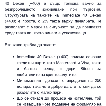
40 Dexair (+400) е също толкова важно за
безпроблемното изживяване при търговия.
Структурата на таксите на Immediate 40 Dexair
(+400) е проста, с 2% такса върху печалбата. Те
разполагат с мерки за сигурност, за да предпазят
средствата ви, което винаги е успокояващо.
Ето какво трябва да знаете:
Immediate 40 Dexair (+400) приема основни
кредитни карти като Mastercard и Visa, както
и банков превод и дори Bitcoin за
любителите на криптовалутите.
Минималният депозит е определен на 250
долара, така че е добре да сте готови да се
разделите с малко пари.
Що се отнася до процеса на изтегляне, той
се извършва чрез подаване на формуляр на