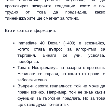
прогнозират пазарните тенденции, което е по-
трудно от това да предвидиш какво
тийнейджърите ще сметнат за готино.
Ето и кратка информация:
Immediate 40 Dexair (+400) е всезнайко,
когато става въпрос за алгоритми за
търговия. Винаги се учи, усвоява,
подобрява.
Това е Нострадамус на пазарните прогнози.
Невинаги се справя, но когато го прави, е
забележително.
Въпреки своята гениалност, той не може да
прави всичко. Например, той не знае какви
функции за търговия предлага. Но за това
ще стане дума по-нататък.