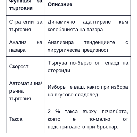
Функция за
Описание
търговия
Стратегии за
Динамично адаптиране към
търговия
колебанията на пазара
Анализ на
Анализира тенденциите с
пазара
хирургическа прецизност
Търгува по-бързо от гепард на
Скорост
стероиди
Автоматична/
Изборът е ваш, както при избора
ръчна
на вкусове сладолед.
търговия
2 % такса върху печалбата,
Такса
което е по-малко от
подстригването при бръснар.