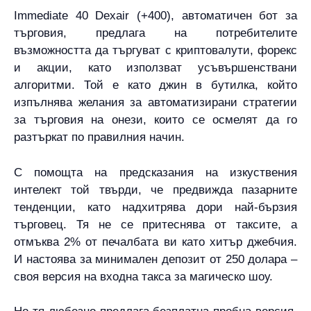
Immediate 40 Dexair (+400), автоматичен бот за
търговия, предлага на потребителите
възможността да търгуват с криптовалути, форекс
и акции, като използват усъвършенствани
алгоритми. Той е като джин в бутилка, който
изпълнява желания за автоматизирани стратегии
за търговия на онези, които се осмелят да го
разтъркат по правилния начин.
С помощта на предсказания на изкуствения
интелект той твърди, че предвижда пазарните
тенденции, като надхитрява дори най-бързия
търговец. Тя не се притеснява от таксите, а
отмъква 2% от печалбата ви като хитър джебчия.
И настоява за минимален депозит от 250 долара –
своя версия на входна такса за магическо шоу.