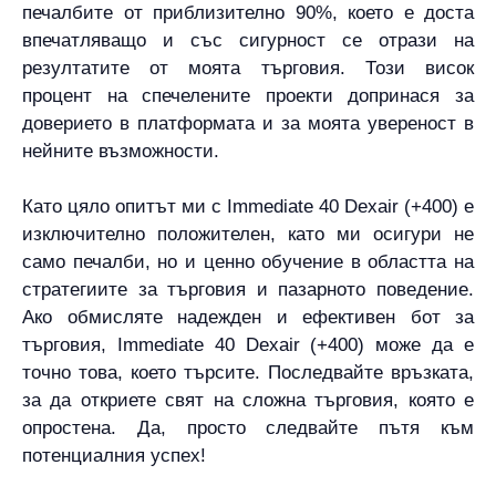
печалбите от приблизително 90%, което е доста
впечатляващо и със сигурност се отрази на
резултатите от моята търговия. Този висок
процент на спечелените проекти допринася за
доверието в платформата и за моята увереност в
нейните възможности.
Като цяло опитът ми с Immediate 40 Dexair (+400) е
изключително положителен, като ми осигури не
само печалби, но и ценно обучение в областта на
стратегиите за търговия и пазарното поведение.
Ако обмисляте надежден и ефективен бот за
търговия, Immediate 40 Dexair (+400) може да е
точно това, което търсите. Последвайте връзката,
за да откриете свят на сложна търговия, която е
опростена. Да, просто следвайте пътя към
потенциалния успех!