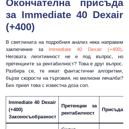
Окончателна присъда
за Immediate 40 Dexair
(+400)
В светлината на подробния анализ нека направим
заключение за
Immediate 40 Dexair (+400)
.
Неговата легитимност не е под въпрос, но
претенциите за рентабилност? Това е друг въпрос.
Разбира се, те имат фантастични алгоритми,
бързи скорости на търговия, но милиони печалби?
Бих приел това с известна доза сол.
Immediate 40 Dexair
Претенции за
(+400)
Присъда
рентабилност
Законосъобразност