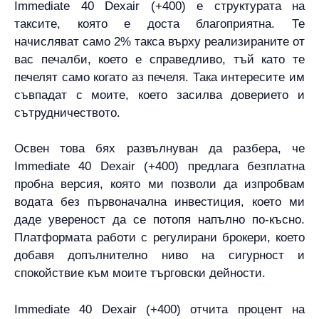
Immediate 40 Dexair (+400) е структурата на
таксите, която е доста благоприятна. Те
начисляват само 2% такса върху реализираните от
вас печалби, което е справедливо, тъй като те
печелят само когато аз печеля. Така интересите им
съвпадат с моите, което засилва доверието и
сътрудничеството.
Освен това бях развълнуван да разбера, че
Immediate 40 Dexair (+400) предлага безплатна
пробна версия, която ми позволи да изпробвам
водата без първоначална инвестиция, което ми
даде увереност да се потопя напълно по-късно.
Платформата работи с регулирани брокери, което
добавя допълнително ниво на сигурност и
спокойствие към моите търговски дейности.
Immediate 40 Dexair (+400) отчита процент на