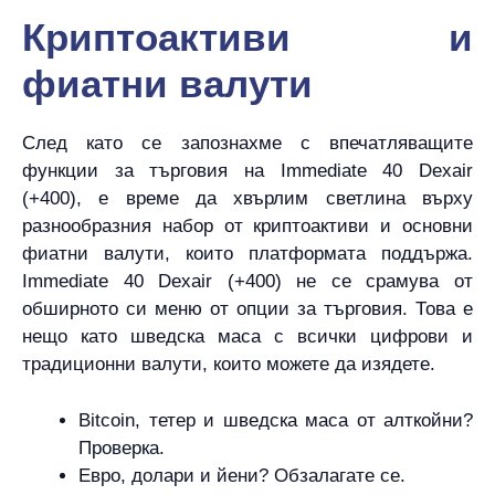
Криптоактиви и
фиатни валути
След като се запознахме с впечатляващите
функции за търговия на Immediate 40 Dexair
(+400), е време да хвърлим светлина върху
разнообразния набор от криптоактиви и основни
фиатни валути, които платформата поддържа.
Immediate 40 Dexair (+400) не се срамува от
обширното си меню от опции за търговия. Това е
нещо като шведска маса с всички цифрови и
традиционни валути, които можете да изядете.
Bitcoin, тетер и шведска маса от алткойни?
Проверка.
Евро, долари и йени? Обзалагате се.