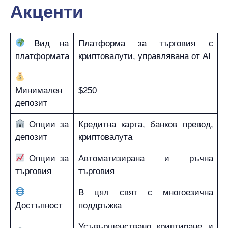
Акценти
Вид на
Платформа за търговия с
платформата
криптовалути, управлявана от AI
Минимален
$250
депозит
Опции за
Кредитна карта, банков превод,
депозит
криптовалута
Опции за
Автоматизирана и ръчна
търговия
търговия
В цял свят с многоезична
Достъпност
поддръжка
Усъвършенствано криптиране и