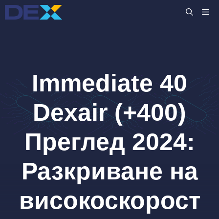
Към
M
съдържанието
Immediate 40
Dexair (+400)
Преглед 2024:
Разкриване на
високоскорост