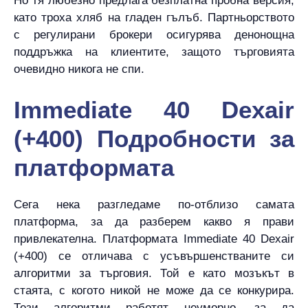
Но тя любезно предлага безплатна пробна версия,
като троха хляб на гладен гълъб. Партньорството
с регулирани брокери осигурява денонощна
поддръжка на клиентите, защото търговията
очевидно никога не спи.
Immediate 40 Dexair
(+400) Подробности за
платформата
Сега нека разгледаме по-отблизо самата
платформа, за да разберем какво я прави
привлекателна. Платформата Immediate 40 Dexair
(+400) се отличава с усъвършенстваните си
алгоритми за търговия. Той е като мозъкът в
стаята, с когото никой не може да се конкурира.
Тези алгоритми работят неуморно, за да