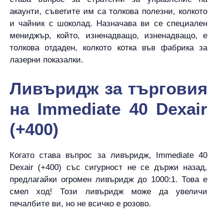
акаунти, съветите им са толкова полезни, колкото
и чайник с шоколад. Назначава ви се специален
мениджър, който, изненадващо, изненадващо, е
толкова отдаден, колкото котка във фабрика за
лазерни показалки.
Ливъридж за търговия
на Immediate 40 Dexair
(+400)
Когато става въпрос за ливъридж, Immediate 40
Dexair (+400) със сигурност не се държи назад,
предлагайки огромен ливъридж до 1000:1. Това е
смел ход! Този ливъридж може да увеличи
печалбите ви, но не всичко е розово.