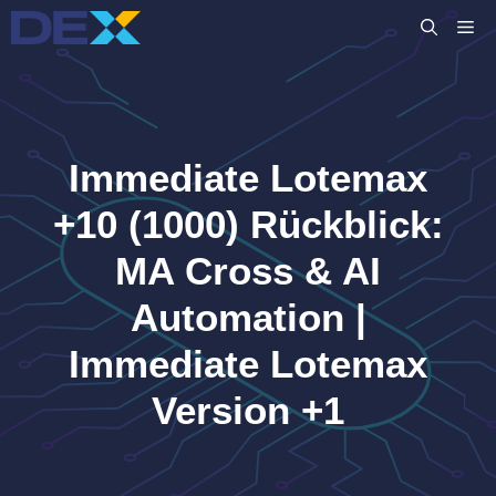
Zum
M
Inhalt
springen
Immediate Lotemax
+10 (1000) Rückblick:
MA Cross & AI
Automation |
Immediate Lotemax
Version +1