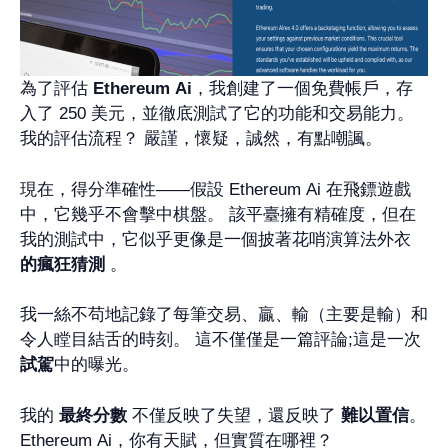
為了評估
Ethereum Ai
，我創建了一個免費帳戶，存
入了 250 美元，並徹底測試了它的功能和交易能力。
我的評估流程？ 嚴謹，懷疑，誠然，有點嘲諷。
現在，得分準確性——假設 Ethereum Ai 在飛鏢遊戲
中，它幾乎不會擊中棋盤。 該平臺擁有精確度，但在
我的測試中，它似乎更像是一個披著花哨演算法外衣
的瘋狂猜測
。
我一絲不苟地記錄了每筆交易、贏、輸（主要是輸）和
令人瞠目結舌的時刻。 這不僅僅是一篇評論;這是一次
試駕
中的曝光。
我的
最終分數
不僅反映了失望，還反映了
難以置信
。
Ethereum Ai，你有天賦，但實質在哪裡？