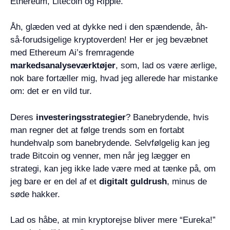
Ethereum, Litecoin og Ripple.
Åh, glæden ved at dykke ned i den spændende, åh-
så-forudsigelige kryptoverden! Her er jeg bevæbnet
med Ethereum Ai’s fremragende
markedsanalyseværktøjer
, som, lad os være ærlige,
nok bare fortæller mig, hvad jeg allerede har mistanke
om: det er en vild tur.
Deres
investeringsstrategier
? Banebrydende, hvis
man regner det at følge trends som en fortabt
hundehvalp som banebrydende. Selvfølgelig kan jeg
trade Bitcoin og venner, men når jeg lægger en
strategi, kan jeg ikke lade være med at tænke på, om
jeg bare er en del af et
digitalt guldrush
, minus de
søde hakker.
Lad os håbe, at min kryptorejse bliver mere “Eureka!”