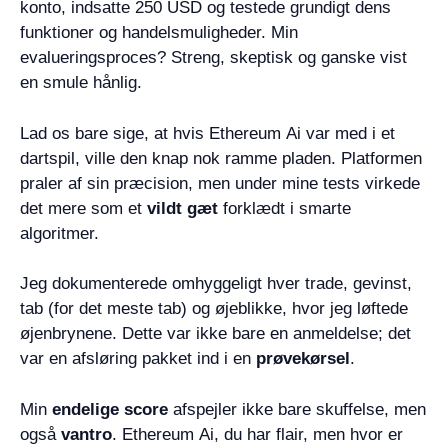
konto, indsatte 250 USD og testede grundigt dens
funktioner og handelsmuligheder. Min
evalueringsproces? Streng, skeptisk og ganske vist
en smule hånlig.
Lad os bare sige, at hvis Ethereum Ai var med i et
dartspil, ville den knap nok ramme pladen. Platformen
praler af sin præcision, men under mine tests virkede
det mere som et
vildt gæt
forklædt i smarte
algoritmer.
Jeg dokumenterede omhyggeligt hver trade, gevinst,
tab (for det meste tab) og øjeblikke, hvor jeg løftede
øjenbrynene. Dette var ikke bare en anmeldelse; det
var en afsløring pakket ind i en
prøvekørsel
.
Min
endelige score
afspejler ikke bare skuffelse, men
også
vantro
. Ethereum Ai, du har flair, men hvor er