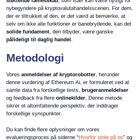
støttende fællesskab
, som især kan være nyttigt for
nybegyndere på kryptovalutahandelsscenen. For dem,
der er tiltrukket af den, er det værd at bemærke, at
selv om ikke alle funktioner er banebrydende, kan det
solide fundament
, den tilbyder, være ganske
pålideligt til daglig handel
.
Metodologi
Vores
anmeldelser af kryptorobotter
, herunder
denne vurdering af Ethereum Ai, er formuleret ved at
samle data fra forskellige tests,
brugeranmeldelser
og feedback fra flere
onlinekilder
. Denne metode
sikrer et altomfattende perspektiv, der inddrager
forskellige synspunkter.
Du kan finde flere oplysninger om vores
evalueringsproces på siderne “
Hvorfor stole på os
” og