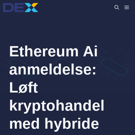
Hop
M
til
indhold
Ethereum Ai
anmeldelse:
Løft
kryptohandel
med hybride