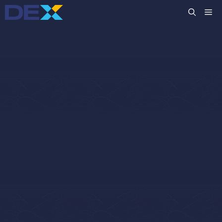
跳
M
至
主
要
內
容