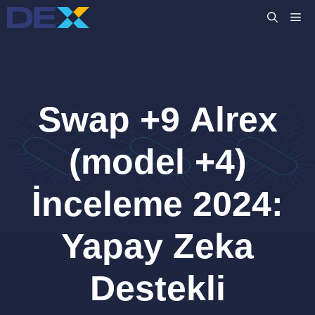
İçeriğe
M
atla
Swap +9 Alrex
(model +4)
İnceleme 2024:
Yapay Zeka
Destekli