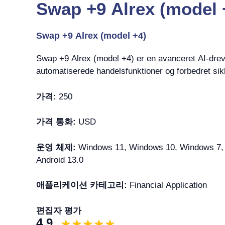
Swap +9 Alrex (mo
Swap +9 Alrex (model +4)
Swap +9 Alrex (model +4) er en avanceret AI-drevet
automatiserede handelsfunktioner og forbedret sikk
가격:
250
가격 통화:
USD
운영 체제:
Windows 11, Windows 10, Windows 7, Wi
Android 13.0
애플리케이션 카테고리:
Financial Application
편집자 평가
4.9