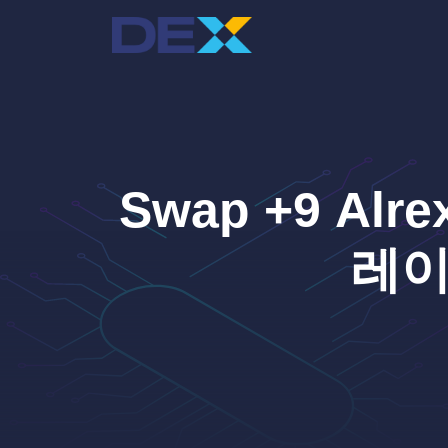
컨
텐
츠
로
건
너
뛰
기
Swap +9 Alre
레이