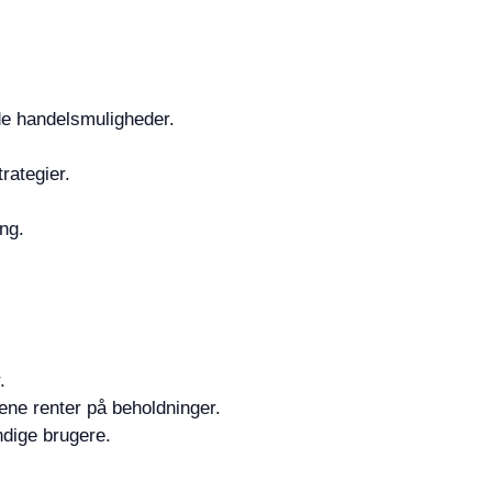
e handelsmuligheder.
trategier.
ing.
.
ene renter på beholdninger.
ndige brugere.