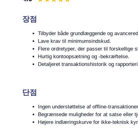
장점
Tilbyder både grundlæggende og avancered
Lave krav til minimumsindskud.
Flere ordretyper, der passer til forskellige s
Hurtig kontoopsætning og -bekræftelse.
Detaljeret transaktionshistorik og rapporter
단점
Ingen understøttelse af offline-transaktioner
Begrænsede muligheder for at satse eller tj
Højere indlæringskurve for ikke-teknisk ky