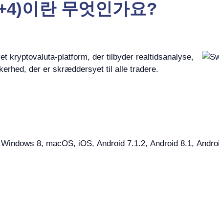
del +4)이란 무엇인가요?
 kryptovaluta-platform, der tilbyder realtidsanalyse,
erhed, der er skræddersyet til alle tradere.
ndows 8, macOS, iOS, Android 7.1.2, Android 8.1, Android 