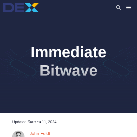
Skip
M
to
content
Immediate
Bitwave
Updated
กันยายน 11, 2024
John Feldt