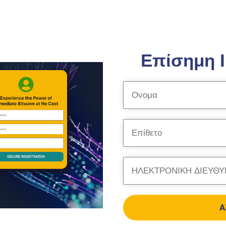
Επίσημη 
Α