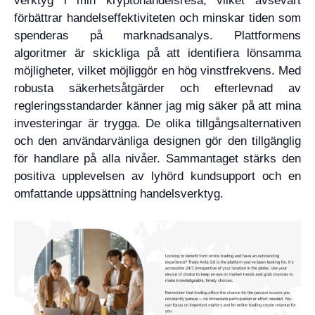
verktyg i min kryptohandelsresa, vilket avsevärt
förbättrar handelseffektiviteten och minskar tiden som
spenderas på marknadsanalys. Plattformens
algoritmer är skickliga på att identifiera lönsamma
möjligheter, vilket möjliggör en hög vinstfrekvens. Med
robusta säkerhetsåtgärder och efterlevnad av
regleringsstandarder känner jag mig säker på att mina
investeringar är trygga. De olika tillgångsalternativen
och den användarvänliga designen gör den tillgänglig
för handlare på alla nivåer. Sammantaget stärks den
positiva upplevelsen av lyhörd kundsupport och en
omfattande uppsättning handelsverktyg.