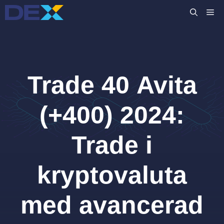
Hoppa
M
till
innehåll
Trade 40 Avita
(+400) 2024:
Trade i
kryptovaluta
med avancerad