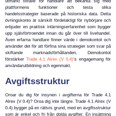
utmärkt tillfälle för handlare att bekanta sig med
plattformens funktioner och testa olika
handelsstrategier baserade på historiska data. Detta
övningskonto är särskilt fördelaktigt för nybörjare och
erbjuder en praktisk inlärningserfarenhet som bygger
upp självförtroendet innan du går över till livehandel.
Även erfarna handlare finner värde i demokontot och
använder det för att förfina sina strategier som svar på
skiftande marknadsförhållanden. Demokontot
förstärker
Trade 4.1 Alrex (V 0.4)
’s engagemang för
användarutbildning och egenmakt.
Avgiftsstruktur
Oroar du dig för insynen i avgifterna för Trade 4.1
Alrex (V 0.4)? Oroa dig inte längre. Trade 4.1 Alrex (V
0.4) bygger på en rättvis grund, med en avgiftsstruktur
som är enkel och fri från dolda avgifter. En insättning