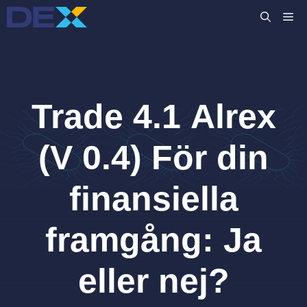
Hoppa
M
till
innehåll
Trade 4.1 Alrex
(V 0.4) För din
finansiella
framgång: Ja
eller nej?