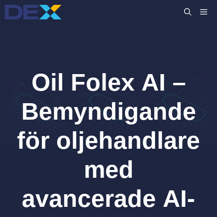
Hoppa
M
till
innehåll
Oil Folex AI –
Bemyndigande
för oljehandlare
med
avancerade AI-