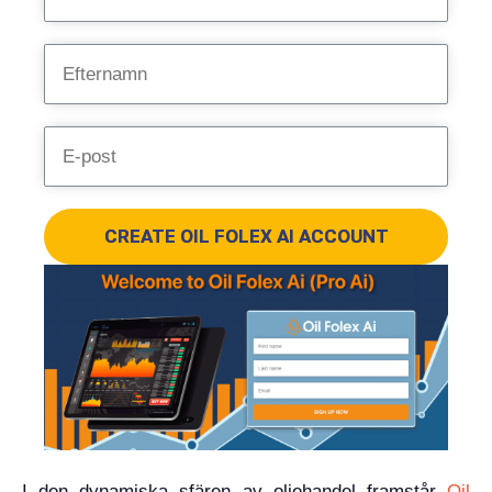
CREATE OIL FOLEX AI ACCOUNT
I den dynamiska sfären av oljehandel framstår
Oil