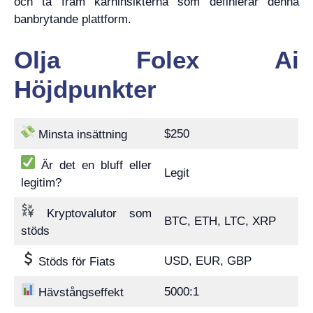
​​och ta fram kärninsikterna som definierar denna
banbrytande plattform.
Olja Folex Ai
Höjdpunkter
$250
Minsta insättning
Är det en bluff eller
Legit
legitim?
Kryptovalutor som
BTC, ETH, LTC, XRP
stöds
USD, EUR, GBP
Stöds för Fiats
5000:1
Hävstångseffekt