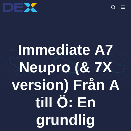
Hoppa
M
till
innehåll
Immediate A7
Neupro (& 7X
version) Från A
till Ö: En
grundlig