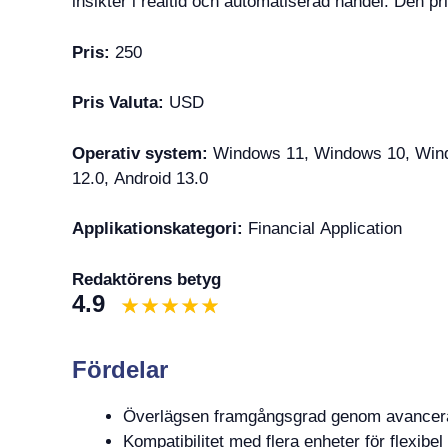
insikter i realtid och automatiserad handel. Den p
Pris:
250
Pris Valuta:
USD
Operativ system:
Windows 11, Windows 10, Windo
12.0, Android 13.0
Applikationskategori:
Financial Application
Redaktörens betyg
4.9
Fördelar
Överlägsen framgångsgrad genom avancerad
Kompatibilitet med flera enheter för flexibel