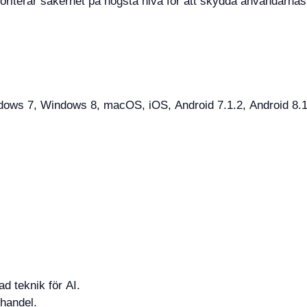
rioriterar säkerhet på högsta nivå för att skydda användarnas
ws 7, Windows 8, macOS, iOS, Android 7.1.2, Android 8.1, 
 teknik för AI.
 handel.