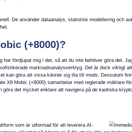
ell. De använder dataanalys, statistisk modellering och au
het.
obic (+8000)?
har fördjupat mig i det, så att du inte behöver göra det. Ja
sofistikerade marknadsanalysverktyg. Det är dock viktigt at
t kan göra att vissa känner sig illa till mods. Dessutom fin
ate X8 Mobic (+8000) samarbetar med reglerade mäklare för at
en göra det mycket enklare att navigera på de kaotiska krypt
tform som är utformad för att leverera AI-