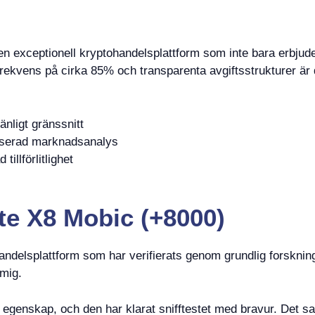
en exceptionell kryptohandelsplattform som inte bara erbju
rekvens på cirka 85% och transparenta avgiftsstrukturer är d
nligt gränssnitt
aserad marknadsanalys
illförlitlighet
te X8 Mobic (+8000)
ndelsplattform som har verifierats genom grundlig forskning.
mig.
de egenskap, och den har klarat snifftestet med bravur. Det 