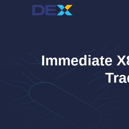
Hoppa
till
innehåll
Immediate X8
Tra