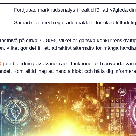
Fördjupad marknadsanalys i realtid för att vägleda din
Samarbetar med reglerade mäklare för ökad tillförlitli
vinstnivå på cirka 70-80%, vilket är ganska konkurrenskraft
, vilket gör det till ett attraktivt alternativ för många handla
00)
en blandning av avancerade funktioner och användarvänlig 
del. Kom alltid ihåg att handla klokt och hålla dig informera