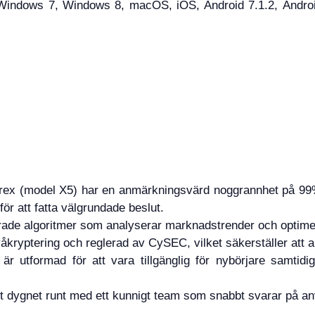
ndows 7, Windows 8, macOS, iOS, Android 7.1.2, Android 
ex (model X5) har en anmärkningsvärd noggrannhet på 99% n
g för att fatta välgrundade beslut.
rade algoritmer som analyserar marknadstrender och optimer
åkryptering och reglerad av CySEC, vilket säkerställer att
 är utformad för att vara tillgänglig för nybörjare samtid
 dygnet runt med ett kunnigt team som snabbt svarar på an