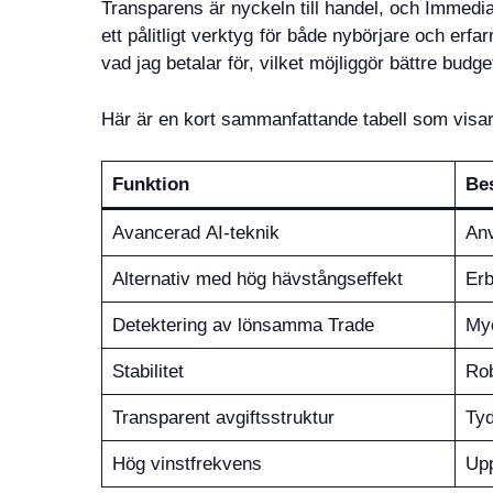
Transparens är nyckeln till handel, och Immedi
ett pålitligt verktyg för både nybörjare och erf
vad jag betalar för, vilket möjliggör bättre budge
Här är en kort sammanfattande tabell som vis
Funktion
Be
Avancerad AI-teknik
Anv
Alternativ med hög hävstångseffekt
Erb
Detektering av lönsamma Trade
Myc
Stabilitet
Rob
Transparent avgiftsstruktur
Tyd
Hög vinstfrekvens
Upp