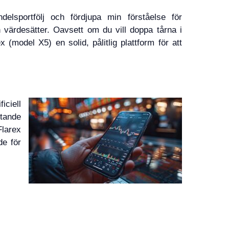
elsportfölj och fördjupa min förståelse för
värdesätter. Oavsett om du vill doppa tårna i
 (model X5) en solid, pålitlig plattform för att
iciell
ttande
Flarex
de för