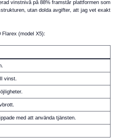
terad vinstnivå på 88% framstår plattformen som
trukturen, utan dolda avgifter, att jag vet exakt
 Flarex (model X5):
n.
l vinst.
jligheter.
vbrott.
nippade med att använda tjänsten.