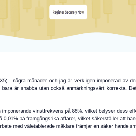
5) i några månader och jag är verkligen imponerad av dess 
e bara är snabba utan också anmärkningsvärt korrekta. Det
 imponerande vinstfrekvens på 88%, vilket belyser dess eff
på 0,01% på framgångsrika affärer, vilket säkerställer att ha
bete med väletablerade mäklare främjar en säker handelsmi