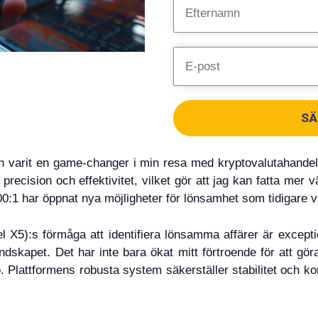
SÄ
n varit en game-changer i min resa med kryptovalutahande
precision och effektivitet, vilket gör att jag kan fatta mer 
00:1 har öppnat nya möjligheter för lönsamhet som tidigare v
X5):s förmåga att identifiera lönsamma affärer är exceptione
andskapet. Det har inte bara ökat mitt förtroende för att göra
. Plattformens robusta system säkerställer stabilitet och konti