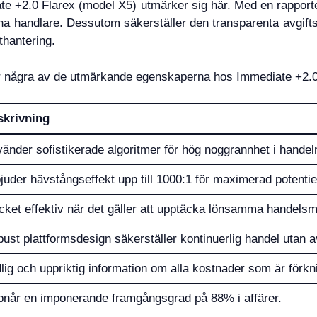
ate +2.0 Flarex (model X5) utmärker sig här. Med en rappor
arna handlare. Dessutom säkerställer den transparenta avgiftss
thantering.
ar några av de utmärkande egenskaperna hos Immediate +2.0
skrivning
änder sofistikerade algoritmer för hög noggrannhet i handel
juder hävstångseffekt upp till 1000:1 för maximerad potentiel
ket effektiv när det gäller att upptäcka lönsamma handelsmö
ust plattformsdesign säkerställer kontinuerlig handel utan a
lig och uppriktig information om alla kostnader som är förk
når en imponerande framgångsgrad på 88% i affärer.