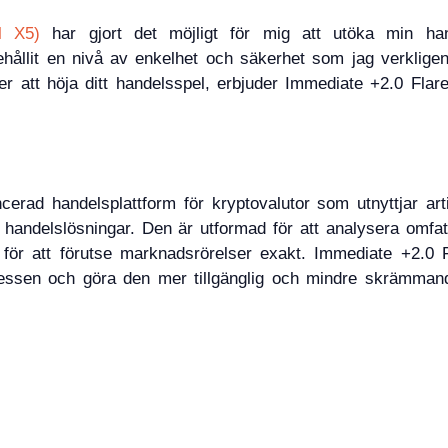
l X5)
har gjort det möjligt för mig att utöka min hand
ållit en nivå av enkelhet och säkerhet som jag verkligen 
er att höja ditt handelsspel, erbjuder Immediate +2.0 Flarex
rad handelsplattform för kryptovalutor som utnyttjar artif
de handelslösningar. Den är utformad för att analysera omfa
för att förutse marknadsrörelser exakt. Immediate +2.0 
ocessen och göra den mer tillgänglig och mindre skrämman