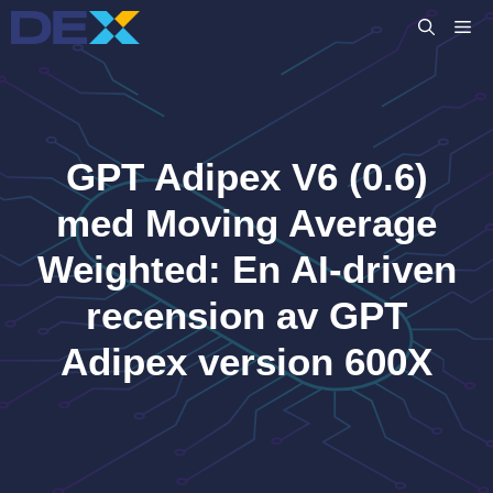
Hoppa
M
till
innehåll
GPT Adipex V6 (0.6)
med Moving Average
Weighted: En AI-driven
recension av GPT
Adipex version 600X