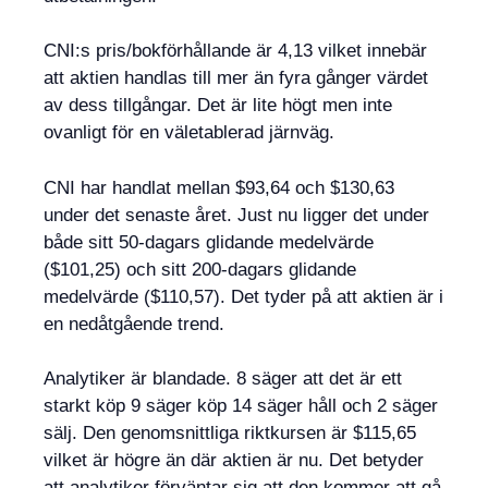
CNI:s pris/bokförhållande är 4,13 vilket innebär
att aktien handlas till mer än fyra gånger värdet
av dess tillgångar. Det är lite högt men inte
ovanligt för en väletablerad järnväg.
CNI har handlat mellan $93,64 och $130,63
under det senaste året. Just nu ligger det under
både sitt 50-dagars glidande medelvärde
($101,25) och sitt 200-dagars glidande
medelvärde ($110,57). Det tyder på att aktien är i
en nedåtgående trend.
Analytiker är blandade. 8 säger att det är ett
starkt köp 9 säger köp 14 säger håll och 2 säger
sälj. Den genomsnittliga riktkursen är $115,65
vilket är högre än där aktien är nu. Det betyder
att analytiker förväntar sig att den kommer att gå