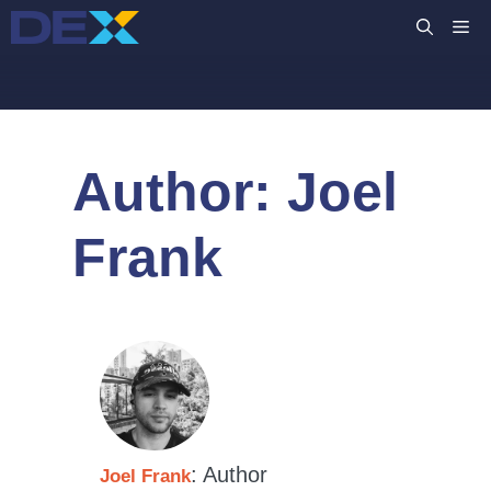
Hoppa
M
till
innehåll
Author:
Joel
Frank
: Author
Joel Frank