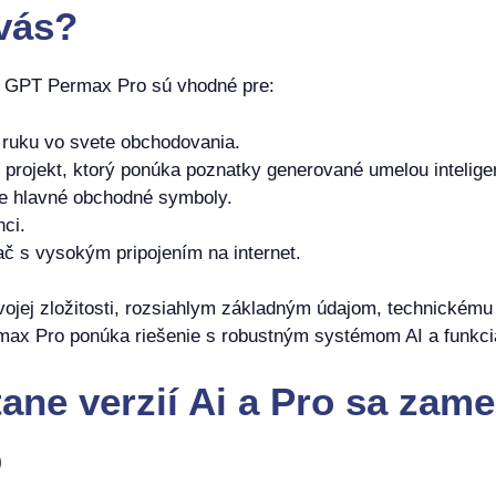
vás?
 a GPT Permax Pro sú vhodné pre:
ú ruku vo svete obchodovania.
 projekt, ktorý ponúka poznatky generované umelou intelige
ie hlavné obchodné symboly.
nci.
ač s vysokým pripojením na internet.
ojej zložitosti, rozsiahlym základným údajom, technickému
max Pro ponúka riešenie s robustným systémom AI a funkci
ane verzií Ai a Pro sa zame
)