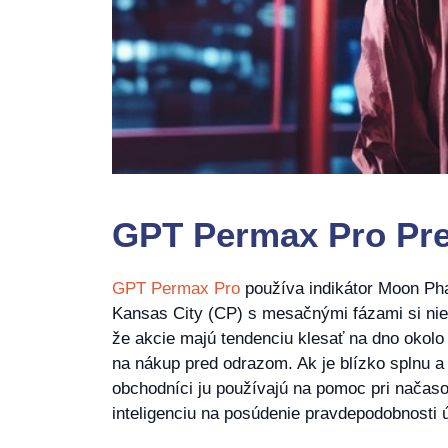
GPT Permax Pro Prehľ
GPT Permax Pro
používa indikátor Moon Ph
Kansas City (CP) s mesačnými fázami si niekt
že akcie majú tendenciu klesať na dno okolo
na nákup pred odrazom. Ak je blízko splnu a 
obchodníci ju používajú na pomoc pri načas
inteligenciu na posúdenie pravdepodobnosti