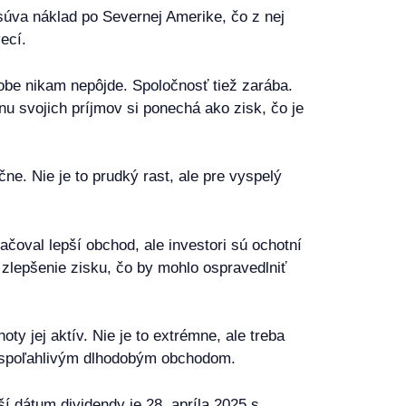
úva náklad po Severnej Amerike, čo z nej
ecí.
 dobe nikam nepôjde. Spoločnosť tiež zarába.
u svojich príjmov si ponechá ako zisk, čo je
ne. Nie je to prudký rast, ale pre vyspelý
čoval lepší obchod, ale investori sú ochotní
ú zlepšenie zisku, čo by mohlo ospravedlniť
y jej aktív. Nie je to extrémne, ale treba
CP spoľahlivým dlhodobým obchodom.
í dátum dividendy je 28. apríla 2025 s