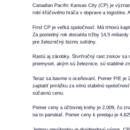
Canadian Pacific Kansas City (CP) je význa
robí kľúčového hráča v doprave a logistike. A
First CP je veľká spoločnosť. Má trhovú kapi
Za posledný rok dosiahla tržby 14,5 miliard
pre železničný biznis solídny.
Rastú aj zárobky. Štvrťročný rast ziskov sa 
priemysel, akým sú železnice, sú stabilné 
Teraz sa bavme o oceňovaní. Pomer P/E je 25
zaplatiť prirážku za silnú stabilnú spoločnos
súčasnú cenu.
Pomer ceny a účtovnej knihy je 2,009, čo zna
na to pamätať. Pomer ceny k predaju je 4,6
Jednou nevýhodou je dividendový výnos. CP sí