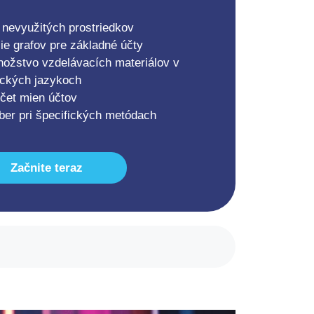
 nevyužitých prostriedkov
ie grafov pre základné účty
žstvo vzdelávacích materiálov v
ických jazykoch
et mien účtov
ber pri špecifických metódach
Začnite teraz