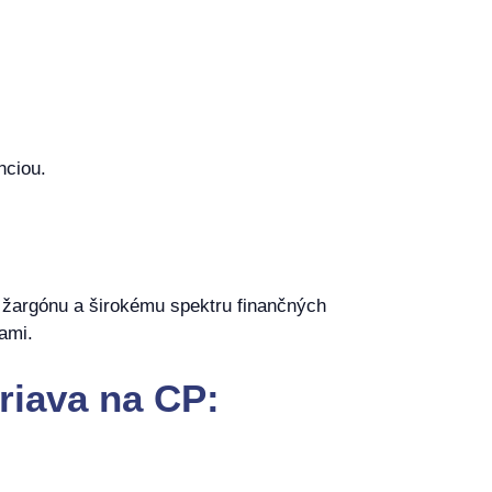
nciou.
 žargónu a širokému spektru finančných
ami.
riava na CP: