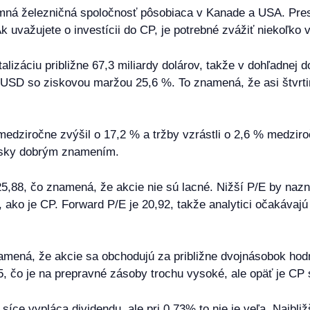
mná železničná spoločnosť pôsobiaca v Kanade a USA. Pres
k uvažujete o investícii do CP, je potrebné zvážiť niekoľko v
talizáciu približne 67,3 miliardy dolárov, takže v dohľadnej
y USD so ziskovou maržou 25,6 %. To znamená, že asi štvrtin
medziročne zvýšil o 17,2 % a tržby vzrástli o 2,6 % medziroč
zisky dobrým znamením.
,88, čo znamená, že akcie nie sú lacné. Nižší P/E by nazna
ť, ako je CP. Forward P/E je 20,92, takže analytici očakávaj
mená, že akcie sa obchodujú za približne dvojnásobok hodnot
25, čo je na prepravné zásoby trochu vysoké, ale opäť je 
ce vypláca dividendu, ale pri 0,73% to nie je veľa. Najbližš