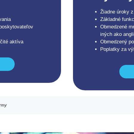
Žiadne úroky z
vania
Základné funkc
 poskytovateľov
Obmedzené mno
iných ako angl
čité aktíva
Obmedzený poč
Poplatky za vý
ormy