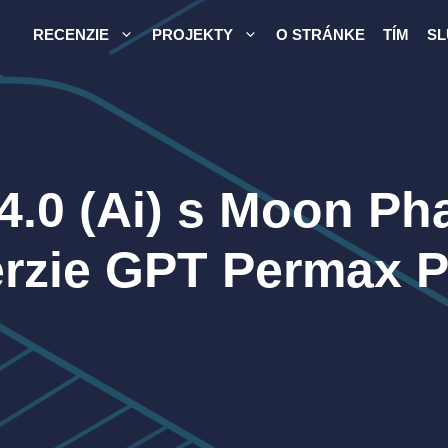
RECENZIE
PROJEKTY
O STRÁNKE
TÍM
SL
.0 (Ai) s Moon Ph
erzie GPT Permax P