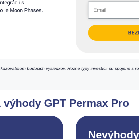
ntegrácii s
ko je Moon Phases.
BEZ
azovateľom budúcich výsledkov. Rôzne typy investícií sú spojené s r
 a výhody GPT Permax Pro
Nevýhody