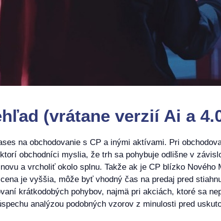
ad (vrátane verzií Ai a 4.
ases na obchodovanie s CP a inými aktívami. Pri obchod
orí obchodníci myslia, že trh sa pohybuje odlišne v závislo
 novu a vrcholiť okolo splnu. Takže ak je CP blízko Novéh
cena je vyššia, môže byť vhodný čas na predaj pred stiahnut
ovaní krátkodobých pohybov, najmä pri akciách, ktoré sa ne
 úspechu analýzou podobných vzorov z minulosti pred usku