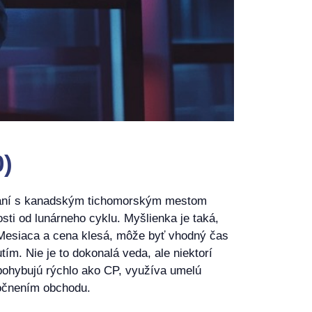
0)
ovaní s kanadským tichomorským mestom
sti od lunárneho cyklu. Myšlienka je taká,
o Mesiaca a cena klesá, môže byť vhodný čas
ím. Nie je to dokonalá veda, ale niektorí
pohybujú rýchlo ako CP, využíva umelú
točnením obchodu.