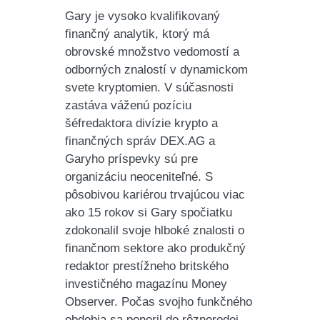
Gary je vysoko kvalifikovaný
finančný analytik, ktorý má
obrovské množstvo vedomostí a
odborných znalostí v dynamickom
svete kryptomien. V súčasnosti
zastáva váženú pozíciu
šéfredaktora divízie krypto a
finančných správ DEX.AG a
Garyho príspevky sú pre
organizáciu neoceniteľné. S
pôsobivou kariérou trvajúcou viac
ako 15 rokov si Gary spočiatku
zdokonalil svoje hlboké znalosti o
finančnom sektore ako produkčný
redaktor prestížneho britského
investičného magazínu Money
Observer. Počas svojho funkčného
obdobia sa ponoril do rôznorodej