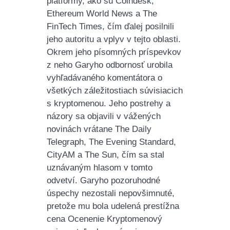
platformy, ako sú Coindesk,
Ethereum World News a The
FinTech Times, čím ďalej posilnili
jeho autoritu a vplyv v tejto oblasti.
Okrem jeho písomných príspevkov
z neho Garyho odbornosť urobila
vyhľadávaného komentátora o
všetkých záležitostiach súvisiacich
s kryptomenou. Jeho postrehy a
názory sa objavili v vážených
novinách vrátane The Daily
Telegraph, The Evening Standard,
CityAM a The Sun, čím sa stal
uznávaným hlasom v tomto
odvetví. Garyho pozoruhodné
úspechy nezostali nepovšimnuté,
pretože mu bola udelená prestížna
cena Ocenenie Kryptomenový