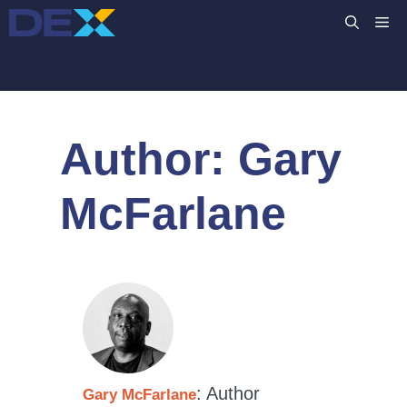
Preskočiť
M
na
obsah
Author:
Gary
McFarlane
: Author
Gary McFarlane