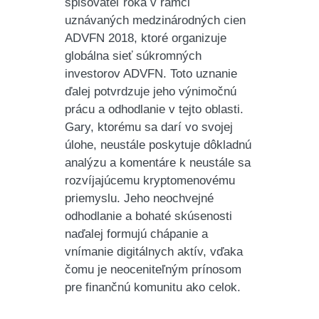
spisovateľ roka v rámci
uznávaných medzinárodných cien
ADVFN 2018, ktoré organizuje
globálna sieť súkromných
investorov ADVFN. Toto uznanie
ďalej potvrdzuje jeho výnimočnú
prácu a odhodlanie v tejto oblasti.
Gary, ktorému sa darí vo svojej
úlohe, neustále poskytuje dôkladnú
analýzu a komentáre k neustále sa
rozvíjajúcemu kryptomenovému
priemyslu. Jeho neochvejné
odhodlanie a bohaté skúsenosti
naďalej formujú chápanie a
vnímanie digitálnych aktív, vďaka
čomu je neoceniteľným prínosom
pre finančnú komunitu ako celok.