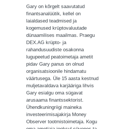
Gary on kõrgelt saavutatud
finantsanalüütik, kellel on
laialdased teadmised ja
kogemused krüptovaluutade
dünaamilises maailmas. Praegu
DEX.AG krüpto- ja
rahandusuudiste osakonna
lugupeetud peatoimetaja ametit
pidav Gary panus on olnud
organisatsioonile hindamatu
väärtusega. Üle 15 aasta kestnud
muljetavaldava karjääriga lihvis
Gary esialgu oma sügavat
arusaama finantssektorist.
Ühendkuningriigi maineka
investeerimisajakirja Money
Observer tootmistoimetaja. Kogu
oma ametiaja jooksul süvenes ta