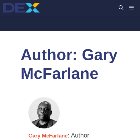
Skip
M
to
content
Author:
Gary
McFarlane
: Author
Gary McFarlane