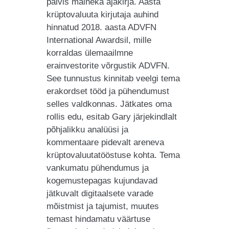
pälvis maineka ajakirja. Aasta
krüptovaluuta kirjutaja auhind
hinnatud 2018. aasta ADVFN
International Awardsil, mille
korraldas ülemaailmne
erainvestorite võrgustik ADVFN.
See tunnustus kinnitab veelgi tema
erakordset tööd ja pühendumust
selles valdkonnas. Jätkates oma
rollis edu, esitab Gary järjekindlalt
põhjalikku analüüsi ja
kommentaare pidevalt areneva
krüptovaluutatööstuse kohta. Tema
vankumatu pühendumus ja
kogemustepagas kujundavad
jätkuvalt digitaalsete varade
mõistmist ja tajumist, muutes
temast hindamatu väärtuse