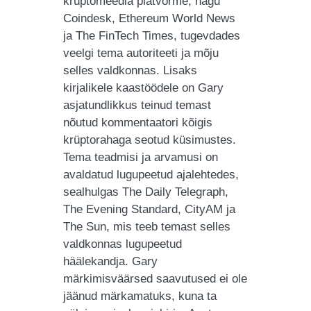
krüptomeedia platvorme, nagu
Coindesk, Ethereum World News
ja The FinTech Times, tugevdades
veelgi tema autoriteeti ja mõju
selles valdkonnas. Lisaks
kirjalikele kaastöödele on Gary
asjatundlikkus teinud temast
nõutud kommentaatori kõigis
krüptorahaga seotud küsimustes.
Tema teadmisi ja arvamusi on
avaldatud lugupeetud ajalehtedes,
sealhulgas The Daily Telegraph,
The Evening Standard, CityAM ja
The Sun, mis teeb temast selles
valdkonnas lugupeetud
häälekandja. Gary
märkimisväärsed saavutused ei ole
jäänud märkamatuks, kuna ta