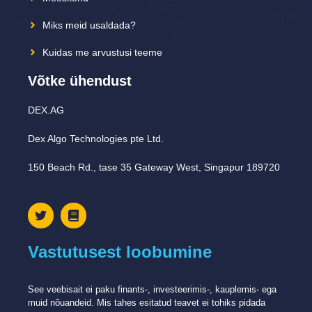
Miks meid usaldada?
Kuidas me arvustusi teeme
Võtke ühendust
DEX.AG
Dex Algo Technologies pte Ltd.
150 Beach Rd., tase 35 Gateway West, Singapur 189720
Vastutusest loobumine
See veebisait ei paku finants-, investeerimis-, kauplemis- ega
muid nõuandeid. Mis tahes esitatud teavet ei tohiks pidada