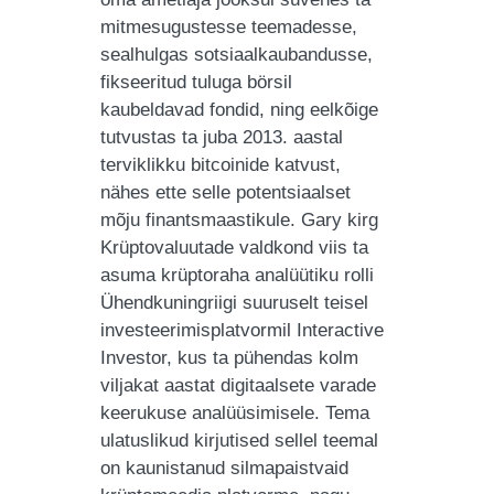
mitmesugustesse teemadesse,
sealhulgas sotsiaalkaubandusse,
fikseeritud tuluga börsil
kaubeldavad fondid, ning eelkõige
tutvustas ta juba 2013. aastal
terviklikku bitcoinide katvust,
nähes ette selle potentsiaalset
mõju finantsmaastikule. Gary kirg
Krüptovaluutade valdkond viis ta
asuma krüptoraha analüütiku rolli
Ühendkuningriigi suuruselt teisel
investeerimisplatvormil Interactive
Investor, kus ta pühendas kolm
viljakat aastat digitaalsete varade
keerukuse analüüsimisele. Tema
ulatuslikud kirjutised sellel teemal
on kaunistanud silmapaistvaid