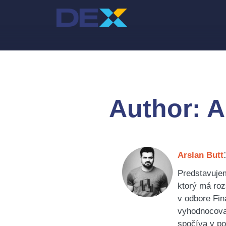
Preskočiť
na
obsah
Author:
A
Arslan Butt
Predstavujem
ktorý má roz
v odbore Fin
vyhodnocovan
spočíva v pom