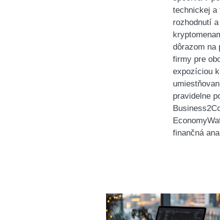
technickej a
rozhodnutí a
kryptomenami
dôrazom na p
firmy pre ob
expozíciou k
umiestňovani
pravidelne 
Business2Co
EconomyWatch
finančná ana