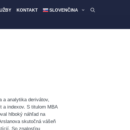
UŽBY
KONTAKT
SLOVENČINA
a analytika derivátov,
ít a indexov. S titulom MBA
oval hlboký náhľad na
 Arslanova skutočná vášeň
tícií. So znalosťou