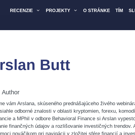
RECENZIE
PROJEKTY
O STRÁNKE
TÍM
SL
rslan Butt
: Author
e vám Arslana, skúseného prednášajúceho živého webinára 
siahle odborné znalosti v oblasti kryptomien, forexu, komod
ancie a MPhil v odbore Behavioral Finance si Arslan vypest
ie finančných údajov a rozlišovanie investičných trendov.
oci nováčikom pri navigácii v zložitej sfére financií a inves