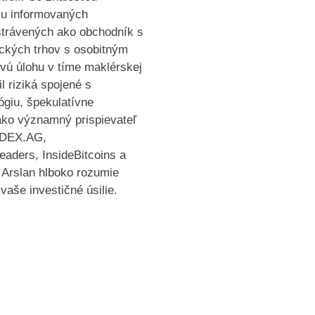
niu informovaných
 strávených ako obchodník s
ckých trhov s osobitným
vú úlohu v tíme maklérskej
l riziká spojené s
ógiu, špekulatívne
ako významný prispievateľ
ú DEX.AG,
ders, InsideBitcoins a
 Arslan hlboko rozumie
aše investičné úsilie.