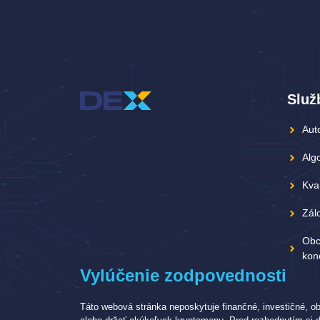
Služ
Aut
Algo
Kva
Zál
Obc
kone
Vylúčenie zodpovednosti
Táto webová stránka neposkytuje finančné, investičné, o