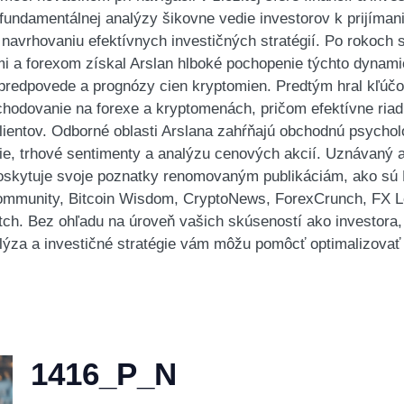
 fundamentálnej analýzy šikovne vedie investorov k prijíma
 navrhovaniu efektívnych investičných stratégií. Po rokoch
 a forexom získal Arslan hlboké pochopenie týchto dynami
redpovede a prognózy cien kryptomien. Predtým hral kľúčo
chodovanie na forexe a kryptomenách, pričom efektívne riadi
lientov. Odborné oblasti Arslana zahŕňajú obchodnú psychol
e, trhové sentimenty a analýzu cenových akcií. Uznávaný 
poskytuje svoje poznatky renomovaným publikáciám, ako s
mmunity, Bitcoin Wisdom, CryptoNews, ForexCrunch, FX Lea
. Bez ohľadu na úroveň vašich skúseností ako investora,
lýza a investičné stratégie vám môžu pomôcť optimalizovať v
1416_P_N