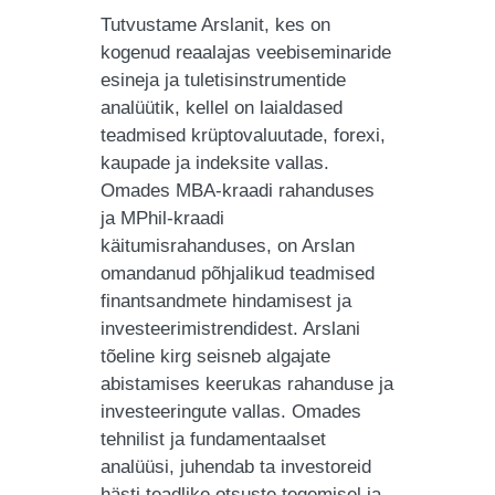
Tutvustame Arslanit, kes on
kogenud reaalajas veebiseminaride
esineja ja tuletisinstrumentide
analüütik, kellel on laialdased
teadmised krüptovaluutade, forexi,
kaupade ja indeksite vallas.
Omades MBA-kraadi rahanduses
ja MPhil-kraadi
käitumisrahanduses, on Arslan
omandanud põhjalikud teadmised
finantsandmete hindamisest ja
investeerimistrendidest. Arslani
tõeline kirg seisneb algajate
abistamises keerukas rahanduse ja
investeeringute vallas. Omades
tehnilist ja fundamentaalset
analüüsi, juhendab ta investoreid
hästi teadlike otsuste tegemisel ja