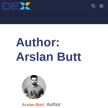
Skip
M
to
content
Author:
Arslan Butt
: Author
Arslan Butt