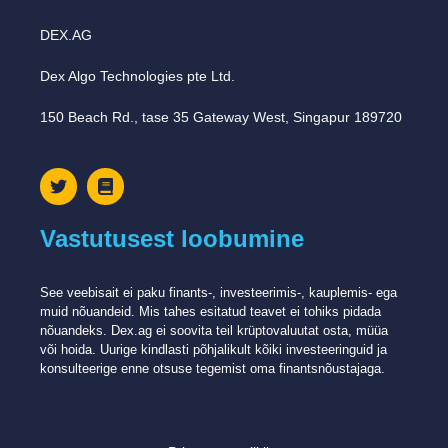
DEX.AG
Dex Algo Technologies pte Ltd.
150 Beach Rd., tase 35 Gateway West, Singapur 189720
Vastutusest loobumine
See veebisait ei paku finants-, investeerimis-, kauplemis- ega
muid nõuandeid. Mis tahes esitatud teavet ei tohiks pidada
nõuandeks. Dex.ag ei ​​soovita teil krüptovaluutat osta, müüa
või hoida. Uurige kindlasti põhjalikult kõiki investeeringuid ja
konsulteerige enne otsuse tegemist oma finantsnõustajaga.