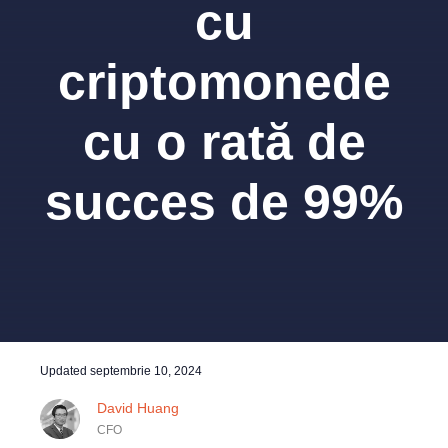
cu
criptomonede
cu o rată de
succes de 99%
Updated
septembrie 10, 2024
David Huang
CFO