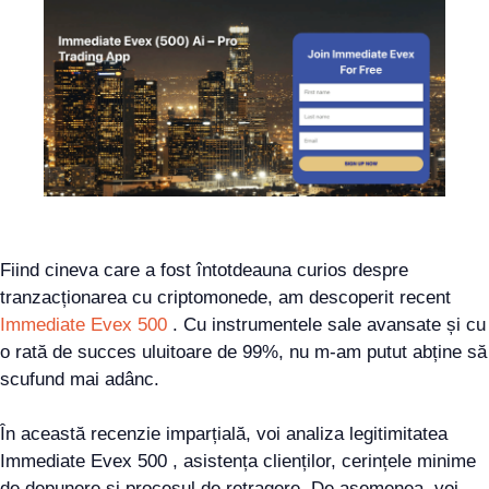
Fiind cineva care a fost întotdeauna curios despre
tranzacționarea cu criptomonede, am descoperit recent
Immediate Evex 500
. Cu instrumentele sale avansate și cu
o rată de succes uluitoare de 99%, nu m-am putut abține să
scufund mai adânc.
În această recenzie imparțială, voi analiza legitimitatea
Immediate Evex 500 , asistența clienților, cerințele minime
de depunere și procesul de retragere. De asemenea, voi