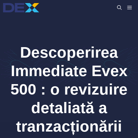
Sari
M
la
conținut
Descoperirea
Immediate Evex
500 : o revizuire
detaliată a
tranzacționării