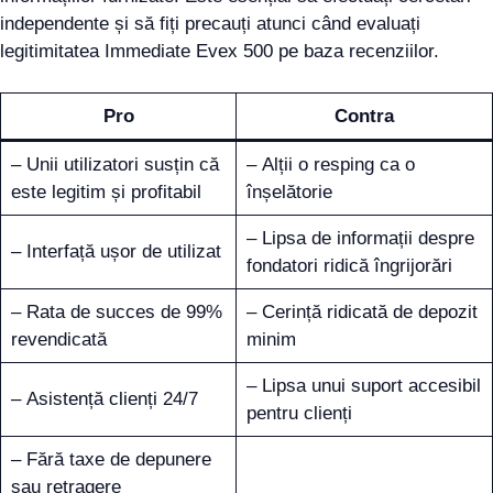
independente și să fiți precauți atunci când evaluați
legitimitatea Immediate Evex 500 pe baza recenziilor.
Pro
Contra
– Unii utilizatori susțin că
– Alții o resping ca o
este legitim și profitabil
înșelătorie
– Lipsa de informații despre
– Interfață ușor de utilizat
fondatori ridică îngrijorări
– Rata de succes de 99%
– Cerință ridicată de depozit
revendicată
minim
– Lipsa unui suport accesibil
– Asistență clienți 24/7
pentru clienți
– Fără taxe de depunere
sau retragere