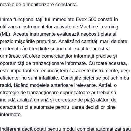
nevoie de o monitorizare constantă.
Inima funcționalității lui Immediate Evex 500 constă în
utilizarea instrumentelor activate de Machine Learning
(ML). Aceste instrumente evaluează neobosit piața și
prezic mișcările prețurilor. Analizând cantități mari de date
și identificând tendințe și anomalii subtile, acestea
urmăresc să ofere comercianților informații precise și
oportunități de tranzacționare informate. Cu toate acestea,
este important să recunoaștem că aceste instrumente, deși
eficiente, nu sunt infailibile. Condițiile pieței se pot schimba
rapid, făcând modelele anterioare irelevante. Astfel, o
strategie de tranzacționare cuprinzătoare ar trebui să
includă analiză umană și cercetare de piață alături de
caracteristicile automate pentru luarea deciziilor bine
informate.
Indiferent dacă optați pentru modul complet automatizat sau