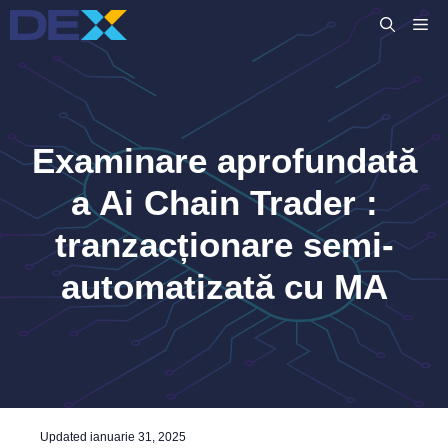
Sari
M
la
conținut
Examinare aprofundată
a Ai Chain Trader :
tranzacționare semi-
automatizată cu MA
Updated
ianuarie 31, 2025