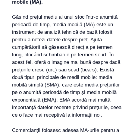
mobile (MA).
Găsind prețul mediu al unui stoc într-o anumită
perioadă de timp, media mobilă (MA) este un
instrument de analiză tehnică de bază folosit
pentru a netezi datele despre preț. Ajută
cumpărătorii să găsească direcția pe termen
lung, blocând schimbările pe termen scurt. În
acest fel, oferă o imagine mai bună despre dacă
prețurile cresc (urc) sau scad (bears). Există
două tipuri principale de medii mobile: media
mobilă simplă (SMA), care este media prețurilor
pe o anumită perioadă de timp și media mobilă
exponențială (EMA). EMA acordă mai multă
importanță datelor recente privind prețurile, ceea
ce o face mai receptivă la informații noi.
Comercianții folosesc adesea MA-urile pentru a