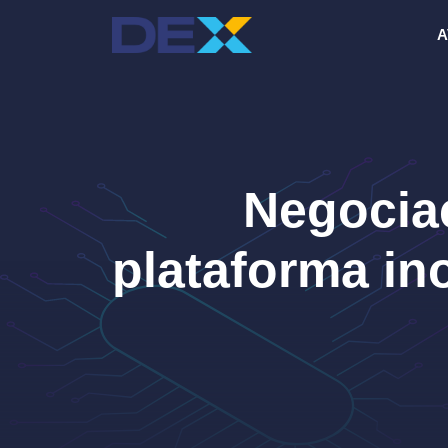
Pular
A
para
o
conteúdo
Negocia
plataforma in