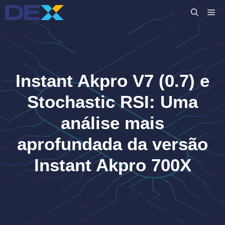
Pular
M
para
o
conteúdo
Instant Akpro V7 (0.7) e
Stochastic RSI: Uma
análise mais
aprofundada da versão
Instant Akpro 700X