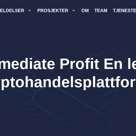
ELDELSER
PROSJEKTER
OM
TEAM
TJENEST
mediate Profit En l
yptohandelsplattfo