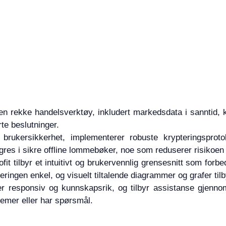
 en rekke handelsverktøy, inkludert markedsdata i sanntid,
te beslutninger.
er brukersikkerhet, implementerer robuste krypteringsproto
res i sikre offline lommebøker, noe som reduserer risikoen f
fit tilbyr et intuitivt og brukervennlig grensesnitt som forb
eringen enkel, og visuelt tiltalende diagrammer og grafer til
er responsiv og kunnskapsrik, og tilbyr assistanse gjenno
lemer eller har spørsmål.