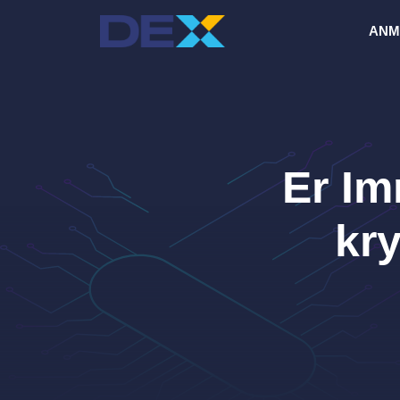
Hopp
ANM
til
innhold
Er Im
kr