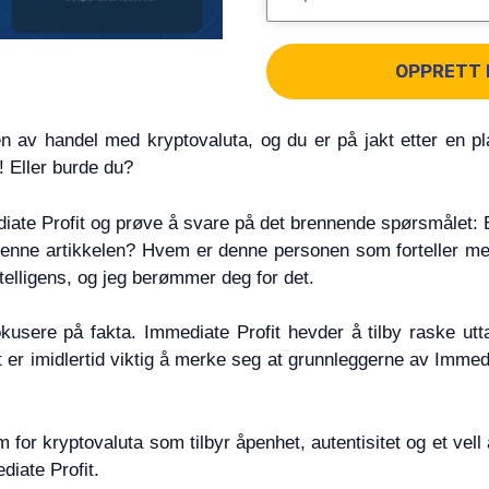
OPPRETT 
n av handel med kryptovaluta, og du er på jakt etter en pl
! Eller burde du?
iate Profit og prøve å svare på det brennende spørsmålet: E
denne artikkelen? Hvem er denne personen som forteller meg h
telligens, og jeg berømmer deg for det.
kusere på fakta. Immediate Profit hevder å tilby raske uttak
er imidlertid viktig å merke seg at grunnleggerne av Immediat
m for kryptovaluta som tilbyr åpenhet, autentisitet og et ve
diate Profit.