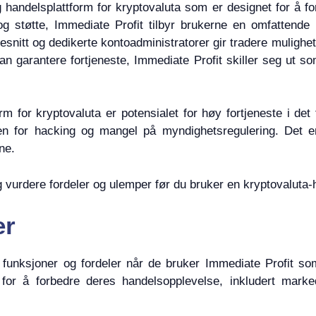
ig handelsplattform for kryptovaluta som er designet for 
og støtte, Immediate Profit tilbyr brukerne en omfattende
sesnitt og dedikerte kontoadministratorer gir tradere mulighet
an garantere fortjeneste, Immediate Profit skiller seg ut so
 for kryptovaluta er potensialet for høy fortjeneste i det 
en for hacking og mangel på myndighetsregulering. Det er
ne.
g vurdere fordeler og ulemper før du bruker en kryptovaluta-
er
unksjoner og fordeler når de bruker Immediate Profit som 
 for å forbedre deres handelsopplevelse, inkludert mark