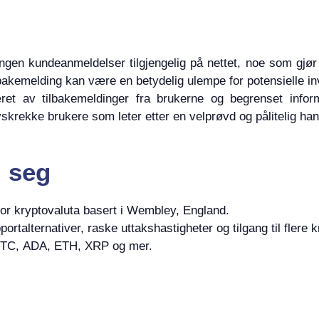
gen kundeanmeldelser tilgjengelig på nettet, noe som gjør 
bakemelding kan være en betydelig ulempe for potensielle in
ret av tilbakemeldinger fra brukerne og begrenset inform
skrekke brukere som leter etter en velprøvd og pålitelig han
d seg
for kryptovaluta basert i Wembley, England.
rtalternativer, raske uttakshastigheter og tilgang til flere k
 BTC, ADA, ETH, XRP og mer.