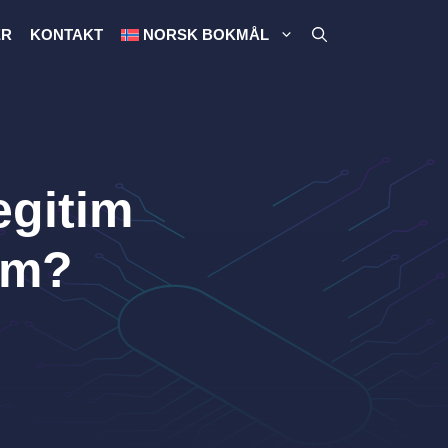
ER
KONTAKT
NORSK BOKMÅL
egitim
rm?