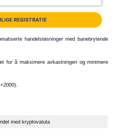
ILIGE REGISTRATIE
omatiserte handelsløsninger med banebrytende
klet for å maksimere avkastningen og minimere
(+2000).
andel med kryptovaluta