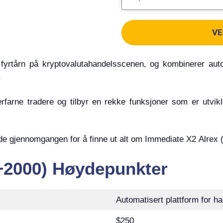
VE
fyrtårn på kryptovalutahandelsscenen, og kombinerer aut
.
farne tradere og tilbyr en rekke funksjoner som er utvi
de gjennomgangen for å finne ut alt om Immediate X2 Alrex 
+2000) Høydepunkter
Automatisert plattform for h
$250