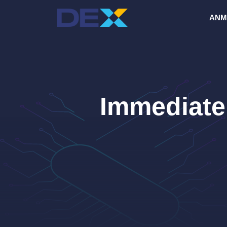
Hopp
ANM
til
innhold
Immediate