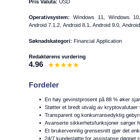
Pris Valuta:
USD
Operativsystem:
Windows 11, Windows 10
Android 7.1.2, Android 8.1, Android 9.0, Androi
Søknadskategori:
Financial Application
Redaktørens vurdering
4.96
Fordeler
En høy gevinstprosent på 88 % øker sjan
Støtter et bredt utvalg av kryptovalutaer 
Transparent og konkurransedyktig gebyrs
Avanserte sikkerhetsfunksjoner sørger fo
Et brukervennlig grensesnitt gjør det enk
24/7 kundestøtte for assistanse døgnet r