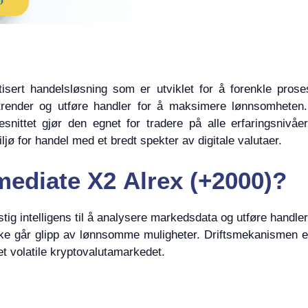
isert handelsløsning som er utviklet for å forenkle pros
trender og utføre handler for å maksimere lønnsomheten. P
esnittet gjør den egnet for tradere på alle erfaringsniv
iljø for handel med et bredt spekter av digitale valutaer.
ediate X2 Alrex (+2000)?
ig intelligens til å analysere markedsdata og utføre handler 
kke går glipp av lønnsomme muligheter. Driftsmekanismen e
et volatile kryptovalutamarkedet.