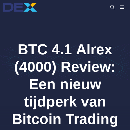
Ga
M
naar
de
inhoud
BTC 4.1 Alrex
(4000) Review:
Een nieuw
tijdperk van
Bitcoin Trading