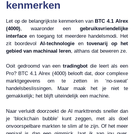
kenmerken
Let op de belangrijkste kenmerken van
BTC 4.1 Alrex
(4000)
, waaronder een
gebruiksvriendelijke
interface
en toegang tot meerdere handelsmodi. Het
zit boordevol
AI-technologie
en
tovenarij op het
gebied van machinaal leren
, althans dat beweren ze.
Ooit gedroomd van een
tradingbot
die leert als een
Pro? BTC 4.1 Alrex (4000) belooft dat, door complexe
marktgegevens om te zetten in ‘no-sweat’
handelsbeslissingen. Maar maak het je niet te
gemakkelijk; het blijft uiteindelijk een machine.
Naar verluidt doorzoekt de AI markttrends sneller dan
je ‘blockchain bubble’ kunt zeggen, met als doel
onvoorspelbare markten te slim af te zijn. Of het meer
geniaal is dan een gimmick, laat ik aan jou over.