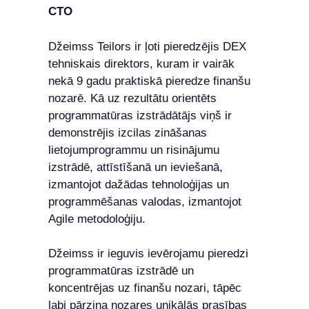
CTO
Džeimss Teilors ir ļoti pieredzējis DEX
tehniskais direktors, kuram ir vairāk
nekā 9 gadu praktiskā pieredze finanšu
nozarē. Kā uz rezultātu orientēts
programmatūras izstrādātājs viņš ir
demonstrējis izcilas zināšanas
lietojumprogrammu un risinājumu
izstrādē, attīstīšanā un ieviešanā,
izmantojot dažādas tehnoloģijas un
programmēšanas valodas, izmantojot
Agile metodoloģiju.
Džeimss ir ieguvis ievērojamu pieredzi
programmatūras izstrādē un
koncentrējas uz finanšu nozari, tāpēc
labi pārzina nozares unikālās prasības