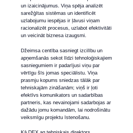
un izaicinājumus. Viņa spēja analizēt
sarežģītas sistēmas un identificēt
uzlabojumu iespējas ir ļāvusi viņam
racionalizēt procesus, uzlabot efektivitāti
un veicināt biznesa izaugsmi.
Džeimsa centība sasniegt izcilību un
apņemšanās sekot līdzi tehnoloģiskajiem
sasniegumiem ir padarījusi viņu par
vērtīgu šīs jomas speciālistu. Viņa
prasmju kopums sniedzas tālāk par
tehniskajām zināšanām; viņš ir ļoti
efektīvs komunikators un sadarbības
partneris, kas nevainojami sadarbojas ar
dažādu jomu komandām, lai nodrošinātu
veiksmīgu projektu īstenošanu.
Kā DEX.ag tehniskais direktors