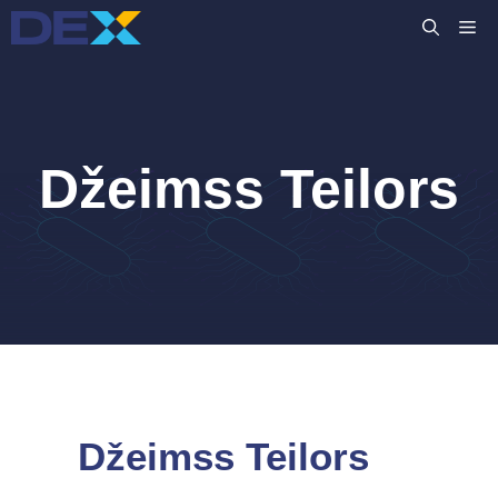
Skip
M
to
content
Džeimss Teilors
Džeimss Teilors