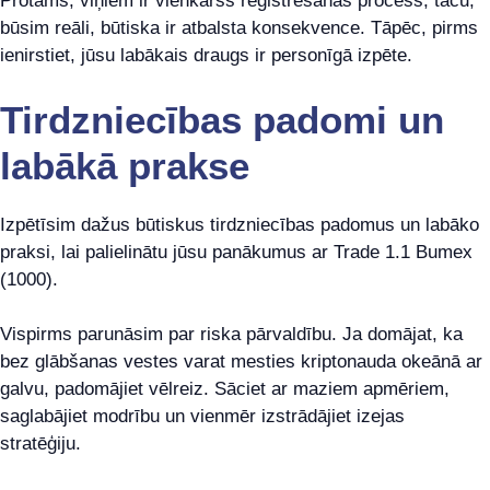
Protams, viņiem ir vienkāršs reģistrēšanās process, taču,
būsim reāli, būtiska ir atbalsta konsekvence. Tāpēc, pirms
ienirstiet, jūsu labākais draugs ir personīgā izpēte.
Tirdzniecības padomi un
labākā prakse
Izpētīsim dažus būtiskus tirdzniecības padomus un labāko
praksi, lai palielinātu jūsu panākumus ar Trade 1.1 Bumex
(1000).
Vispirms parunāsim par riska pārvaldību. Ja domājat, ka
bez glābšanas vestes varat mesties kriptonauda okeānā ar
galvu, padomājiet vēlreiz. Sāciet ar maziem apmēriem,
saglabājiet modrību un vienmēr izstrādājiet izejas
stratēģiju.