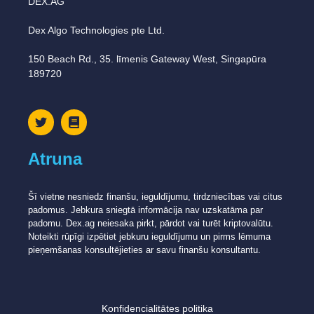
DEX.AG
Dex Algo Technologies pte Ltd.
150 Beach Rd., 35. līmenis Gateway West, Singapūra
189720
Atruna
Šī vietne nesniedz finanšu, ieguldījumu, tirdzniecības vai citus
padomus. Jebkura sniegtā informācija nav uzskatāma par
padomu. Dex.ag neiesaka pirkt, pārdot vai turēt kriptovalūtu.
Noteikti rūpīgi izpētiet jebkuru ieguldījumu un pirms lēmuma
pieņemšanas konsultējieties ar savu finanšu konsultantu.
Konfidencialitātes politika