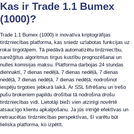
Kas ir Trade 1.1 Bumex
(1000)?
Trade 1.1 Bumex (1000) ir inovatīva kriptogrāfijas
tirdzniecības platforma, kas sniedz uzlabotas funkcijas uz
rokai tirgotājiem. Tā piedāvā automatizētu tirdzniecību,
sarežģītus algoritmus tirgus kustību prognozēšanai un
nulles komisijas maksu. Platforma darbojas 24 stundas
diennaktī, 7 dienas nedēļā, 7 dienas nedēļā, 7 dienas
nedēļā, 7 dienas nedēļā, 7 dienas nedēļā, nodrošinot
iespēju tirgoties jebkurā laikā. Ar SSL šifrēšanu un trešo
pušu brokeriem papildu drošībai tā nodrošina drošu
tirdzniecības vidi. Lietotāji bieži vien atzinīgi novērtē
atsaucīgo klientu apkalpošanu. Ja jūs intriģē efektīvas un
netraucētas tirdzniecības perspektīvas, šī varētu būt
lieliska platforma, ko izpētīt.