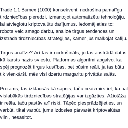
Trade 1.1 Bumex (1000) konsekventi nodrošina pamatīgu
tirdzniecības pieredzi, izmantojot automatizētu tehnoloģiju,
lai atvieglotu kriptovalūtu darījumus. Iedomājieties to:
robots veic smago darbu, analizē tirgus tendences un
izstrādā tirdzniecības stratēģijas, kamēr jūs malkojat kafiju.
Tirgus analīze? Arī tas ir nodrošināts, jo tas apstrādā datus
kā karsts nazis sviestu. Platformas algoritmi apgalvo, ka
spēj prognozēt tirgus kustības, bet būsim reāli, ja tas būtu
tik vienkārši, mēs visi dzertu margaritu privātās salās.
Protams, tas izklausās kā sapnis, taču neaizmirstiet, ka pat
vislabākās tirdzniecības stratēģijas var izgāzties. Ažiotāža
ir reāla, taču pastāv arī riski. Tāpēc piesprādzējieties, un
varbūt, tikai varbūt, jums izdosies pārvarēt kriptovalūtas
vilni, nesasitot.