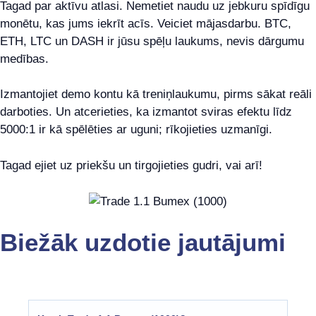
Tagad par aktīvu atlasi. Nemetiet naudu uz jebkuru spīdīgu
monētu, kas jums iekrīt acīs. Veiciet mājasdarbu. BTC,
ETH, LTC un DASH ir jūsu spēļu laukums, nevis dārgumu
medības.
Izmantojiet demo kontu kā treniņlaukumu, pirms sākat reāli
darboties. Un atcerieties, ka izmantot sviras efektu līdz
5000:1 ir kā spēlēties ar uguni; rīkojieties uzmanīgi.
Tagad ejiet uz priekšu un tirgojieties gudri, vai arī!
Biežāk uzdotie jautājumi