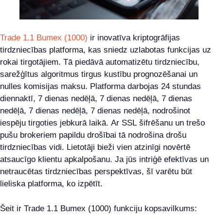
Trade 1.1 Bumex (1000)
ir inovatīva kriptogrāfijas
tirdzniecības platforma, kas sniedz uzlabotas funkcijas uz
rokai tirgotājiem. Tā piedāvā automatizētu tirdzniecību,
sarežģītus algoritmus tirgus kustību prognozēšanai un
nulles komisijas maksu. Platforma darbojas 24 stundas
diennaktī, 7 dienas nedēļā, 7 dienas nedēļā, 7 dienas
nedēļā, 7 dienas nedēļā, 7 dienas nedēļā, nodrošinot
iespēju tirgoties jebkurā laikā. Ar SSL šifrēšanu un trešo
pušu brokeriem papildu drošībai tā nodrošina drošu
tirdzniecības vidi. Lietotāji bieži vien atzinīgi novērtē
atsaucīgo klientu apkalpošanu. Ja jūs intriģē efektīvas un
netraucētas tirdzniecības perspektīvas, šī varētu būt
lieliska platforma, ko izpētīt.
Šeit ir Trade 1.1 Bumex (1000) funkciju kopsavilkums: