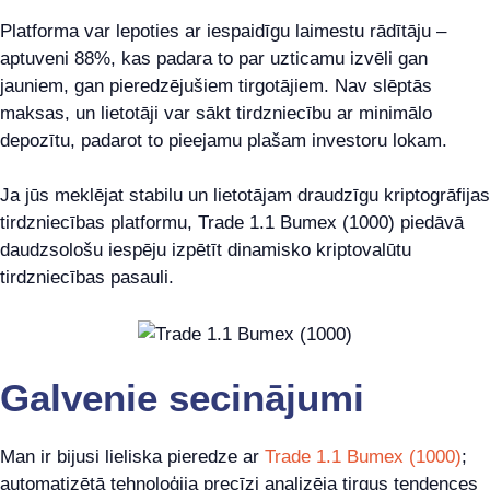
Platforma var lepoties ar iespaidīgu laimestu rādītāju –
aptuveni 88%, kas padara to par uzticamu izvēli gan
jauniem, gan pieredzējušiem tirgotājiem. Nav slēptās
maksas, un lietotāji var sākt tirdzniecību ar minimālo
depozītu, padarot to pieejamu plašam investoru lokam.
Ja jūs meklējat stabilu un lietotājam draudzīgu kriptogrāfijas
tirdzniecības platformu, Trade 1.1 Bumex (1000) piedāvā
daudzsološu iespēju izpētīt dinamisko kriptovalūtu
tirdzniecības pasauli.
Galvenie secinājumi
Man ir bijusi lieliska pieredze ar
Trade 1.1 Bumex (1000)
;
automatizētā tehnoloģija precīzi analizēja tirgus tendences