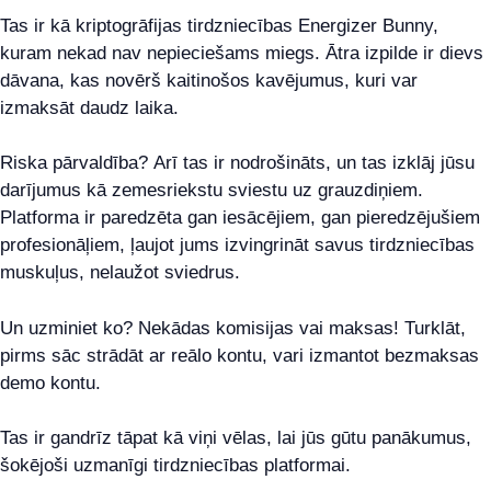
Tas ir kā kriptogrāfijas tirdzniecības Energizer Bunny,
kuram nekad nav nepieciešams miegs. Ātra izpilde ir dievs
dāvana, kas novērš kaitinošos kavējumus, kuri var
izmaksāt daudz laika.
Riska pārvaldība? Arī tas ir nodrošināts, un tas izklāj jūsu
darījumus kā zemesriekstu sviestu uz grauzdiņiem.
Platforma ir paredzēta gan iesācējiem, gan pieredzējušiem
profesionāļiem, ļaujot jums izvingrināt savus tirdzniecības
muskuļus, nelaužot sviedrus.
Un uzminiet ko? Nekādas komisijas vai maksas! Turklāt,
pirms sāc strādāt ar reālo kontu, vari izmantot bezmaksas
demo kontu.
Tas ir gandrīz tāpat kā viņi vēlas, lai jūs gūtu panākumus,
šokējoši uzmanīgi tirdzniecības platformai.