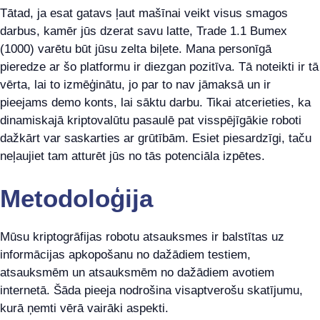
Tātad, ja esat gatavs ļaut mašīnai veikt visus smagos
darbus, kamēr jūs dzerat savu latte, Trade 1.1 Bumex
(1000) varētu būt jūsu zelta biļete. Mana personīgā
pieredze ar šo platformu ir diezgan pozitīva. Tā noteikti ir tā
vērta, lai to izmēģinātu, jo par to nav jāmaksā un ir
pieejams demo konts, lai sāktu darbu. Tikai atcerieties, ka
dinamiskajā kriptovalūtu pasaulē pat visspējīgākie roboti
dažkārt var saskarties ar grūtībām. Esiet piesardzīgi, taču
neļaujiet tam atturēt jūs no tās potenciāla izpētes.
Metodoloģija
Mūsu kriptogrāfijas robotu atsauksmes ir balstītas uz
informācijas apkopošanu no dažādiem testiem,
atsauksmēm un atsauksmēm no dažādiem avotiem
internetā. Šāda pieeja nodrošina visaptverošu skatījumu,
kurā ņemti vērā vairāki aspekti.