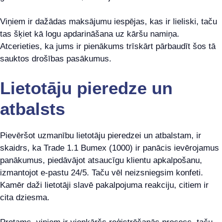
Viņiem ir dažādas maksājumu iespējas, kas ir lieliski, taču
tas šķiet kā logu apdarināšana uz kāršu namiņa.
Atcerieties, ka jums ir pienākums trīskārt pārbaudīt šos tā
sauktos drošības pasākumus.
Lietotāju pieredze un
atbalsts
Pievēršot uzmanību lietotāju pieredzei un atbalstam, ir
skaidrs, ka Trade 1.1 Bumex (1000) ir panācis ievērojamus
panākumus, piedāvājot atsaucīgu klientu apkalpošanu,
izmantojot e-pastu 24/5. Taču vēl neizsniegsim konfeti.
Kamēr daži lietotāji slavē pakalpojuma reakciju, citiem ir
cita dziesma.