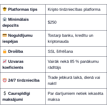
Platformas tips
Kripto tirdzniecības platforma
Minimālais
$250
depozīts
Noguldījumu
Tostarp banku, kredītu un
iespējas
kriptonauda
Drošība
SSL šifrēšana
Uzvaras
Vairāk nekā 85 % panākumu
koeficients
rādītājs
Trade jebkurā laikā, dienā vai
24/7 tirdzniecība
naktī
Caurspīdīgi
Par darījumiem netiek iekasēta
maksājumi
maksa