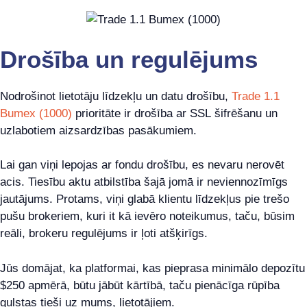
Drošība un regulējums
Nodrošinot lietotāju līdzekļu un datu drošību,
Trade 1.1
Bumex (1000)
prioritāte ir drošība ar SSL šifrēšanu un
uzlabotiem aizsardzības pasākumiem.
Lai gan viņi lepojas ar fondu drošību, es nevaru nerovēt
acis. Tiesību aktu atbilstība šajā jomā ir neviennozīmīgs
jautājums. Protams, viņi glabā klientu līdzekļus pie trešo
pušu brokeriem, kuri it kā ievēro noteikumus, taču, būsim
reāli, brokeru regulējums ir ļoti atšķirīgs.
Jūs domājat, ka platformai, kas pieprasa minimālo depozītu
$250 apmērā, būtu jābūt kārtībā, taču pienācīga rūpība
gulstas tieši uz mums, lietotājiem.