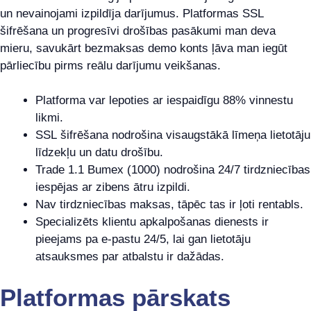
un nevainojami izpildīja darījumus. Platformas SSL
šifrēšana un progresīvi drošības pasākumi man deva
mieru, savukārt bezmaksas demo konts ļāva man iegūt
pārliecību pirms reālu darījumu veikšanas.
Platforma var lepoties ar iespaidīgu 88% vinnestu
likmi.
SSL šifrēšana nodrošina visaugstākā līmeņa lietotāju
līdzekļu un datu drošību.
Trade 1.1 Bumex (1000) nodrošina 24/7 tirdzniecības
iespējas ar zibens ātru izpildi.
Nav tirdzniecības maksas, tāpēc tas ir ļoti rentabls.
Specializēts klientu apkalpošanas dienests ir
pieejams pa e-pastu 24/5, lai gan lietotāju
atsauksmes par atbalstu ir dažādas.
Platformas pārskats