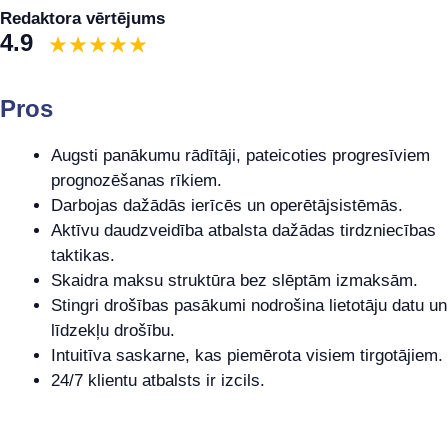
Redaktora vērtējums
4.9
Pros
Augsti panākumu rādītāji, pateicoties progresīviem
prognozēšanas rīkiem.
Darbojas dažādās ierīcēs un operētājsistēmās.
Aktīvu daudzveidība atbalsta dažādas tirdzniecības
taktikas.
Skaidra maksu struktūra bez slēptām izmaksām.
Stingri drošības pasākumi nodrošina lietotāju datu un
līdzekļu drošību.
Intuitīva saskarne, kas piemērota visiem tirgotājiem.
24/7 klientu atbalsts ir izcils.