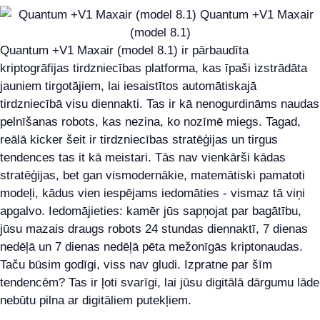
Quantum +V1 Maxair (model 8.1) ir pārbaudīta
kriptogrāfijas tirdzniecības platforma, kas īpaši izstrādāta
jauniem tirgotājiem, lai iesaistītos automātiskajā
tirdzniecībā visu diennakti. Tas ir kā nenogurdināms naudas
pelnīšanas robots, kas nezina, ko nozīmē miegs. Tagad,
reālā kicker šeit ir tirdzniecības stratēģijas un tirgus
tendences tas it kā meistari. Tās nav vienkārši kādas
stratēģijas, bet gan vismodernākie, matemātiski pamatoti
modeļi, kādus vien iespējams iedomāties - vismaz tā viņi
apgalvo. Iedomājieties: kamēr jūs sapņojat par bagātību,
jūsu mazais draugs robots 24 stundas diennaktī, 7 dienas
nedēļā un 7 dienas nedēļā pēta mežonīgās kriptonaudas.
Taču būsim godīgi, viss nav gludi. Izpratne par šīm
tendencēm? Tas ir ļoti svarīgi, lai jūsu digitālā dārgumu lāde
nebūtu pilna ar digitāliem putekļiem.