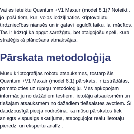
Vai es ieteiktu Quantum +V1 Maxair (model 8.1)? Noteikti,
jo īpaši tiem, kuri vēlas iedziļināties kriptovalūtu
tirdzniecības niansēs un ir gatavi ieguldīt laiku, lai mācītos.
Tas ir līdzīgi kā apgūt sarežģītu, bet atalgojošu spēli, kurā
stratēģiskā plānošana atmaksājas.
Pārskata metodoloģija
Mūsu kriptogrāfijas robotu atsauksmes, tostarp šis
Quantum +V1 Maxair (model 8.1) pārskats, ir izstrādātas,
pamatojoties uz rūpīgu metodoloģiju. Mēs apkopojam
informāciju no dažādiem testiem, lietotāju atsauksmēm un
tiešajām atsauksmēm no dažādiem tiešsaistes avotiem. Šī
daudzpusīgā pieeja nodrošina, ka mūsu pārskatos tiek
sniegts vispusīgs skatījums, atspoguļojot reālu lietotāju
pieredzi un ekspertu analīzi.