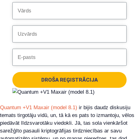
DROŠA REĢISTRĀCIJA
Quantum +V1 Maxair (model 8.1)
ir bijis daudz diskusiju
temats tirgotāju vidū, un, tā kā es pats to izmantoju, vēlos
piedāvāt līdzsvarotāku viedokli. Jā, tas sola vienkāršot
sarežģīto pasauli kriptogrāfijas tirdzniecības ar savu
automatizēto sistēmu, un no manas pieredzes, tas dod