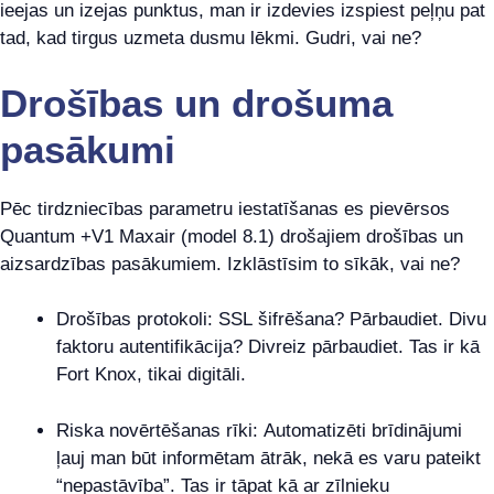
ieejas un izejas punktus, man ir izdevies izspiest peļņu pat
tad, kad tirgus uzmeta dusmu lēkmi. Gudri, vai ne?
Drošības un drošuma
pasākumi
Pēc tirdzniecības parametru iestatīšanas es pievērsos
Quantum +V1 Maxair (model 8.1) drošajiem drošības un
aizsardzības pasākumiem. Izklāstīsim to sīkāk, vai ne?
Drošības protokoli: SSL šifrēšana? Pārbaudiet. Divu
faktoru autentifikācija? Divreiz pārbaudiet. Tas ir kā
Fort Knox, tikai digitāli.
Riska novērtēšanas rīki: Automatizēti brīdinājumi
ļauj man būt informētam ātrāk, nekā es varu pateikt
“nepastāvība”. Tas ir tāpat kā ar zīlnieku