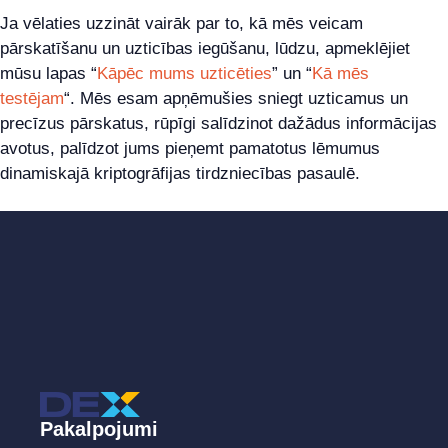
Ja vēlaties uzzināt vairāk par to, kā mēs veicam
pārskatīšanu un uzticības iegūšanu, lūdzu, apmeklējiet
mūsu lapas “
Kāpēc mums uzticēties
” un “
Kā mēs
testējam
“. Mēs esam apņēmušies sniegt uzticamus un
precīzus pārskatus, rūpīgi salīdzinot dažādus informācijas
avotus, palīdzot jums pieņemt pamatotus lēmumus
dinamiskajā kriptogrāfijas tirdzniecības pasaulē.
Pakalpojumi