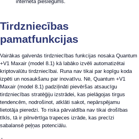
interneta pieslēgums.
Tirdzniecības
pamatfunkcijas
Vairākas galvenās tirdzniecības funkcijas nosaka Quantum
+V1 Maxair (model 8.1) kā labāko izvēli automatizētai
kriptovalūtu tirdzniecībai. Runa nav tikai par kopīgu koda
izpēti un nosaukšanu par inovatīvu. Nē, Quantum +V1
Maxair (model 8.1) padziļināti pievēršas atsaucīgu
tirdzniecības stratēģiju izstrādei, kas pielāgojas tirgus
tendencēm, nodrošinot, atklāti sakot, nepārspējamu
lietotāja pieredzi. To riska pārvaldība nav tikai drošības
tīkls, tā ir pilnvērtīga trapeces izrāde, kas precīzi
sabalansē peļņas potenciālu.