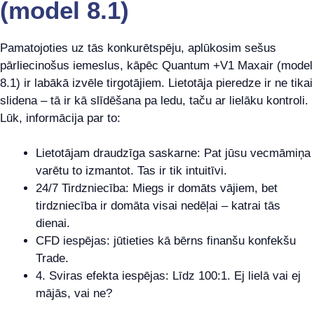
(model 8.1)
Pamatojoties uz tās konkurētspēju, aplūkosim sešus
pārliecinošus iemeslus, kāpēc Quantum +V1 Maxair (model
8.1) ir labākā izvēle tirgotājiem. Lietotāja pieredze ir ne tikai
slidena – tā ir kā slīdēšana pa ledu, taču ar lielāku kontroli.
Lūk, informācija par to:
Lietotājam draudzīga saskarne: Pat jūsu vecmāmiņa
varētu to izmantot. Tas ir tik intuitīvi.
24/7 Tirdzniecība: Miegs ir domāts vājiem, bet
tirdzniecība ir domāta visai nedēļai – katrai tās
dienai.
CFD iespējas: jūtieties kā bērns finanšu konfekšu
Trade.
4. Sviras efekta iespējas: Līdz 100:1. Ej lielā vai ej
mājās, vai ne?