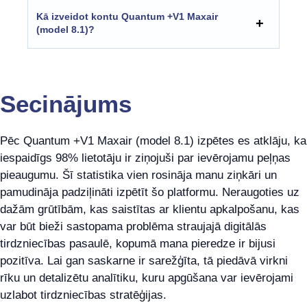
Kā izveidot kontu Quantum +V1 Maxair
(model 8.1)?
Secinājums
Pēc Quantum +V1 Maxair (model 8.1) izpētes es atklāju, ka
iespaidīgs 98% lietotāju ir ziņojuši par ievērojamu peļņas
pieaugumu. Šī statistika vien rosināja manu ziņkāri un
pamudināja padziļināti izpētīt šo platformu. Neraugoties uz
dažām grūtībām, kas saistītas ar klientu apkalpošanu, kas
var būt bieži sastopama problēma straujajā digitālās
tirdzniecības pasaulē, kopumā mana pieredze ir bijusi
pozitīva. Lai gan saskarne ir sarežģīta, tā piedāvā virkni
rīku un detalizētu analītiku, kuru apgūšana var ievērojami
uzlabot tirdzniecības stratēģijas.