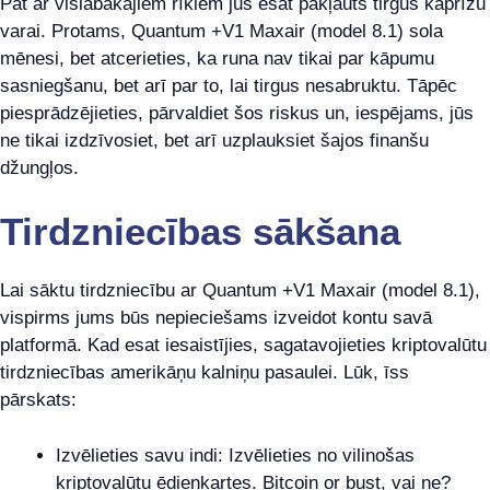
Pat ar vislabākajiem rīkiem jūs esat pakļauts tirgus kaprīžu
varai. Protams, Quantum +V1 Maxair (model 8.1) sola
mēnesi, bet atcerieties, ka runa nav tikai par kāpumu
sasniegšanu, bet arī par to, lai tirgus nesabruktu. Tāpēc
piesprādzējieties, pārvaldiet šos riskus un, iespējams, jūs
ne tikai izdzīvosiet, bet arī uzplauksiet šajos finanšu
džungļos.
Tirdzniecības sākšana
Lai sāktu tirdzniecību ar Quantum +V1 Maxair (model 8.1),
vispirms jums būs nepieciešams izveidot kontu savā
platformā. Kad esat iesaistījies, sagatavojieties kriptovalūtu
tirdzniecības amerikāņu kalniņu pasaulei. Lūk, īss
pārskats:
Izvēlieties savu indi: Izvēlieties no vilinošas
kriptovalūtu ēdienkartes. Bitcoin or bust, vai ne?