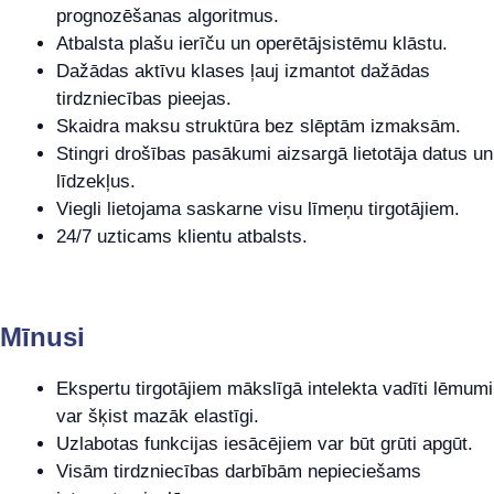
prognozēšanas algoritmus.
Atbalsta plašu ierīču un operētājsistēmu klāstu.
Dažādas aktīvu klases ļauj izmantot dažādas
tirdzniecības pieejas.
Skaidra maksu struktūra bez slēptām izmaksām.
Stingri drošības pasākumi aizsargā lietotāja datus un
līdzekļus.
Viegli lietojama saskarne visu līmeņu tirgotājiem.
24/7 uzticams klientu atbalsts.
Mīnusi
Ekspertu tirgotājiem mākslīgā intelekta vadīti lēmumi
var šķist mazāk elastīgi.
Uzlabotas funkcijas iesācējiem var būt grūti apgūt.
Visām tirdzniecības darbībām nepieciešams