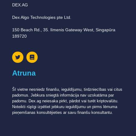
DEX.AG
Dex Algo Technologies pte Ltd.
150 Beach Rd., 35. līmenis Gateway West, Singapūra
189720
Atruna
Šī vietne nesniedz finanšu, ieguldījumu, tirdzniecības vai citus
padomus. Jebkura sniegtā informācija nav uzskatāma par
padomu. Dex.ag neiesaka pirkt, pārdot vai turēt kriptovalūtu.
Noteikti rūpīgi izpētiet jebkuru ieguldījumu un pirms lēmuma
pieņemšanas konsultējieties ar savu finanšu konsultantu.