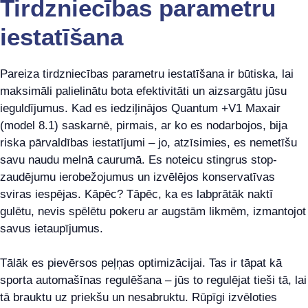
Tirdzniecības parametru
iestatīšana
Pareiza tirdzniecības parametru iestatīšana ir būtiska, lai
maksimāli palielinātu bota efektivitāti un aizsargātu jūsu
ieguldījumus. Kad es iedziļinājos Quantum +V1 Maxair
(model 8.1) saskarnē, pirmais, ar ko es nodarbojos, bija
riska pārvaldības iestatījumi – jo, atzīsimies, es nemetīšu
savu naudu melnā caurumā. Es noteicu stingrus stop-
zaudējumu ierobežojumus un izvēlējos konservatīvas
sviras iespējas. Kāpēc? Tāpēc, ka es labprātāk naktī
gulētu, nevis spēlētu pokeru ar augstām likmēm, izmantojot
savus ietaupījumus.
Tālāk es pievērsos peļņas optimizācijai. Tas ir tāpat kā
sporta automašīnas regulēšana – jūs to regulējat tieši tā, lai
tā brauktu uz priekšu un nesabruktu. Rūpīgi izvēloties