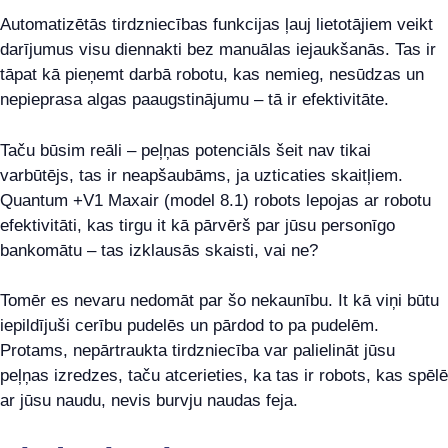
Automatizētās tirdzniecības funkcijas ļauj lietotājiem veikt
darījumus visu diennakti bez manuālas iejaukšanās. Tas ir
tāpat kā pieņemt darbā robotu, kas nemieg, nesūdzas un
nepieprasa algas paaugstinājumu – tā ir efektivitāte.
Taču būsim reāli – peļņas potenciāls šeit nav tikai
varbūtējs, tas ir neapšaubāms, ja uzticaties skaitļiem.
Quantum +V1 Maxair (model 8.1) robots lepojas ar robotu
efektivitāti, kas tirgu it kā pārvērš par jūsu personīgo
bankomātu – tas izklausās skaisti, vai ne?
Tomēr es nevaru nedomāt par šo nekaunību. It kā viņi būtu
iepildījuši cerību pudelēs un pārdod to pa pudelēm.
Protams, nepārtraukta tirdzniecība var palielināt jūsu
peļņas izredzes, taču atcerieties, ka tas ir robots, kas spēlē
ar jūsu naudu, nevis burvju naudas feja.