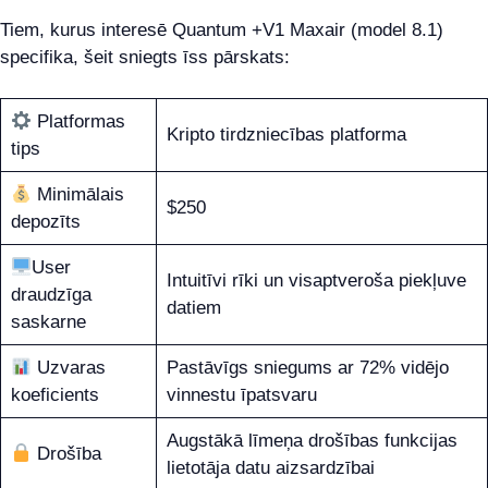
Tiem, kurus interesē Quantum +V1 Maxair (model 8.1)
specifika, šeit sniegts īss pārskats:
Platformas
Kripto tirdzniecības platforma
tips
Minimālais
$250
depozīts
User
Intuitīvi rīki un visaptveroša piekļuve
draudzīga
datiem
saskarne
Uzvaras
Pastāvīgs sniegums ar 72% vidējo
koeficients
vinnestu īpatsvaru
Augstākā līmeņa drošības funkcijas
Drošība
lietotāja datu aizsardzībai