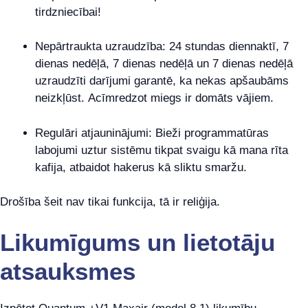
tirdzniecībai!
Nepārtraukta uzraudzība: 24 stundas diennaktī, 7
dienas nedēļā, 7 dienas nedēļā un 7 dienas nedēļā
uzraudzīti darījumi garantē, ka nekas apšaubāms
neizkļūst. Acīmredzot miegs ir domāts vājiem.
Regulāri atjauninājumi: Bieži programmatūras
labojumi uztur sistēmu tikpat svaigu kā mana rīta
kafija, atbaidot hakerus kā sliktu smaržu.
Drošība šeit nav tikai funkcija, tā ir reliģija.
Likumīgums un lietotāju
atsauksmes