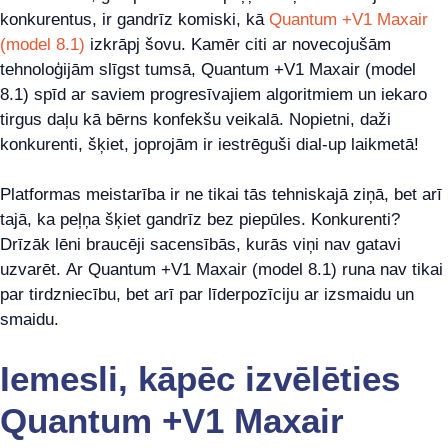
konkurentus, ir gandrīz komiski, kā
Quantum +V1 Maxair
(model 8.1)
izkrāpj šovu. Kamēr citi ar novecojušām
tehnoloģijām slīgst tumsā, Quantum +V1 Maxair (model
8.1) spīd ar saviem progresīvajiem algoritmiem un iekaro
tirgus daļu kā bērns konfekšu veikalā. Nopietni, daži
konkurenti, šķiet, joprojām ir iestrēguši dial-up laikmetā!
Platformas meistarība ir ne tikai tās tehniskajā ziņā, bet arī
tajā, ka peļņa šķiet gandrīz bez piepūles. Konkurenti?
Drīzāk lēni braucēji sacensībās, kurās viņi nav gatavi
uzvarēt. Ar Quantum +V1 Maxair (model 8.1) runa nav tikai
par tirdzniecību, bet arī par līderpozīciju ar izsmaidu un
smaidu.
Iemesli, kāpēc izvēlēties
Quantum +V1 Maxair