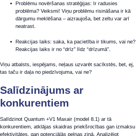
Problēmu novēršanas stratēģijas: Ir radusies
problēma? Veiksmi! Viņu problēmu risināšana ir kā
dārgumu meklēšana – aizraujoša, bet zeltu var arī
neatrast.
Reakcijas laiks: saka, ka pacietība ir tikums, vai ne?
Reakcijas laiks ir no “drīz” līdz “drīzumā”.
Viņu atbalsts, iespējams, neļaus uzvarēt sacīkstēs, bet, ej,
tas taču ir daļa no piedzīvojuma, vai ne?
Salīdzinājums ar
konkurentiem
Salīdzinot Quantum +V1 Maxair (model 8.1) ar tā
konkurentiem, atklājas skaidras priekšrocības gan izmaksu
efektivitātes, gan potenciālās peļņas ziņā. Analizējot