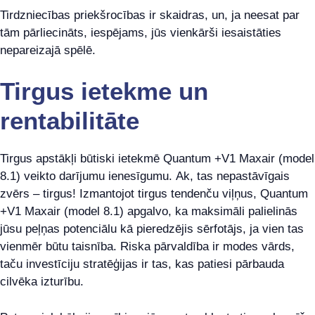
Tirdzniecības priekšrocības ir skaidras, un, ja neesat par
tām pārliecināts, iespējams, jūs vienkārši iesaistāties
nepareizajā spēlē.
Tirgus ietekme un
rentabilitāte
Tirgus apstākļi būtiski ietekmē Quantum +V1 Maxair (model
8.1) veikto darījumu ienesīgumu. Ak, tas nepastāvīgais
zvērs – tirgus! Izmantojot tirgus tendenču viļņus, Quantum
+V1 Maxair (model 8.1) apgalvo, ka maksimāli palielinās
jūsu peļņas potenciālu kā pieredzējis sērfotājs, ja vien tas
vienmēr būtu taisnība. Riska pārvaldība ir modes vārds,
taču investīciju stratēģijas ir tas, kas patiesi pārbauda
cilvēka izturību.