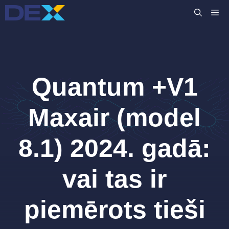
Skip
M
to
content
Quantum +V1
Maxair (model
8.1) 2024. gadā:
vai tas ir
piemērots tieši