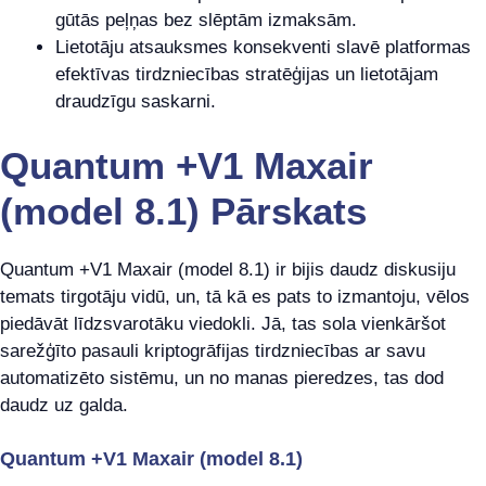
gūtās peļņas bez slēptām izmaksām.
Lietotāju atsauksmes konsekventi slavē platformas
efektīvas tirdzniecības stratēģijas un lietotājam
draudzīgu saskarni.
Quantum +V1 Maxair
(model 8.1) Pārskats
Quantum +V1 Maxair (model 8.1) ir bijis daudz diskusiju
temats tirgotāju vidū, un, tā kā es pats to izmantoju, vēlos
piedāvāt līdzsvarotāku viedokli. Jā, tas sola vienkāršot
sarežģīto pasauli kriptogrāfijas tirdzniecības ar savu
automatizēto sistēmu, un no manas pieredzes, tas dod
daudz uz galda.
Quantum +V1 Maxair (model 8.1)