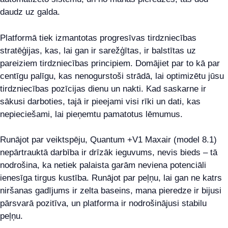
daudz uz galda.
Platformā tiek izmantotas progresīvas tirdzniecības
stratēģijas, kas, lai gan ir sarežģītas, ir balstītas uz
pareiziem tirdzniecības principiem. Domājiet par to kā par
centīgu palīgu, kas nenogurstoši strādā, lai optimizētu jūsu
tirdzniecības pozīcijas dienu un nakti. Kad saskarne ir
sākusi darboties, tajā ir pieejami visi rīki un dati, kas
nepieciešami, lai pieņemtu pamatotus lēmumus.
Runājot par veiktspēju, Quantum +V1 Maxair (model 8.1)
nepārtrauktā darbība ir drīzāk ieguvums, nevis bieds – tā
nodrošina, ka netiek palaista garām neviena potenciāli
ienesīga tirgus kustība. Runājot par peļņu, lai gan ne katrs
niršanas gadījums ir zelta baseins, mana pieredze ir bijusi
pārsvarā pozitīva, un platforma ir nodrošinājusi stabilu
peļņu.