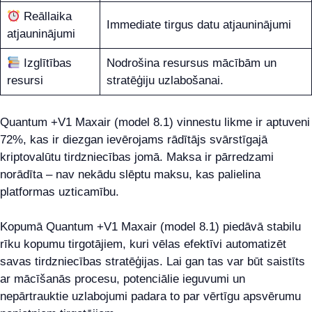
Reāllaika
Immediate tirgus datu atjauninājumi
atjauninājumi
Izglītības
Nodrošina resursus mācībām un
resursi
stratēģiju uzlabošanai.
Quantum +V1 Maxair (model 8.1) vinnestu likme ir aptuveni
72%, kas ir diezgan ievērojams rādītājs svārstīgajā
kriptovalūtu tirdzniecības jomā. Maksa ir pārredzami
norādīta – nav nekādu slēptu maksu, kas palielina
platformas uzticamību.
Kopumā Quantum +V1 Maxair (model 8.1) piedāvā stabilu
rīku kopumu tirgotājiem, kuri vēlas efektīvi automatizēt
savas tirdzniecības stratēģijas. Lai gan tas var būt saistīts
ar mācīšanās procesu, potenciālie ieguvumi un
nepārtrauktie uzlabojumi padara to par vērtīgu apsvērumu