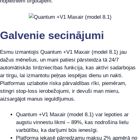
nopietniem tirgotājiem.
Galvenie secinājumi
Esmu izmantojis Quantum +V1 Maxair (model 8.1) jau
dažus mēnešus, un mani patiesi pārsteidza tā 24/7
automātiskās tirdzniecības funkcija, kas aktīvi sadarbojas
ar tirgu, lai izmantotu peļņas iespējas dienu un nakti.
Platformas uzlabotie riska pārvaldības rīki, piemēram,
stingri stop-loss ierobežojumi, ir devuši man mieru,
aizsargājot manus ieguldījumus.
Quantum +V1 Maxair (model 8.1) var lepoties ar
augstu vinnestu likmi – 89%, kas nodrošina lielu
varbūtību, ka darījumi būs ienesīgi.
Platforma iekasē pārredzamu maksu 2% apmērā no