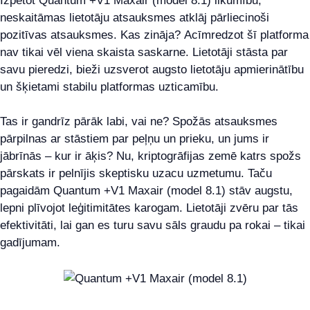
Izpētot Quantum +V1 Maxair (model 8.1) likumību,
neskaitāmas lietotāju atsauksmes atklāj pārliecinoši
pozitīvas atsauksmes. Kas zināja? Acīmredzot šī platforma
nav tikai vēl viena skaista saskarne. Lietotāji stāsta par
savu pieredzi, bieži uzsverot augsto lietotāju apmierinātību
un šķietami stabilu platformas uzticamību.
Tas ir gandrīz pārāk labi, vai ne? Spožās atsauksmes
pārpilnas ar stāstiem par peļņu un prieku, un jums ir
jābrīnās – kur ir āķis? Nu, kriptogrāfijas zemē katrs spožs
pārskats ir pelnījis skeptisku uzacu uzmetumu. Taču
pagaidām Quantum +V1 Maxair (model 8.1) stāv augstu,
lepni plīvojot leģitimitātes karogam. Lietotāji zvēru par tās
efektivitāti, lai gan es turu savu sāls graudu pa rokai – tikai
gadījumam.