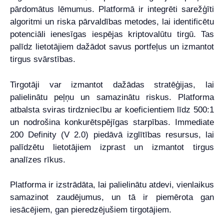
pārdomātus lēmumus. Platformā ir integrēti sarežģīti
algoritmi un riska pārvaldības metodes, lai identificētu
potenciāli ienesīgas iespējas kriptovalūtu tirgū. Tas
palīdz lietotājiem dažādot savus portfeļus un izmantot
tirgus svārstības.
Tirgotāji var izmantot dažādas stratēģijas, lai
palielinātu peļņu un samazinātu riskus. Platforma
atbalsta sviras tirdzniecību ar koeficientiem līdz 500:1
un nodrošina konkurētspējīgas starpības. Immediate
200 Definity (V 2.0) piedāvā izglītības resursus, lai
palīdzētu lietotājiem izprast un izmantot tirgus
analīzes rīkus.
Platforma ir izstrādāta, lai palielinātu atdevi, vienlaikus
samazinot zaudējumus, un tā ir piemērota gan
iesācējiem, gan pieredzējušiem tirgotājiem.