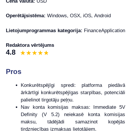
Cena Valūta:
USD
Operētājsistēma:
Windows, OSX, iOS, Android
Lietojumprogrammas kategorija:
FinanceApplication
Redaktora vērtējums
4.8
Pros
Konkurētspējīgi spredi: platforma piedāvā
ārkārtīgi konkurētspējīgas starpības, potenciāli
palielinot tirgotāju peļņu.
Nav konta komisijas maksas: Immediate 5V
Definity (V 5.2) neiekasē konta komisijas
maksu, tādējādi samazinot kopējās
tirdzniecības izmaksas lietotājiem.