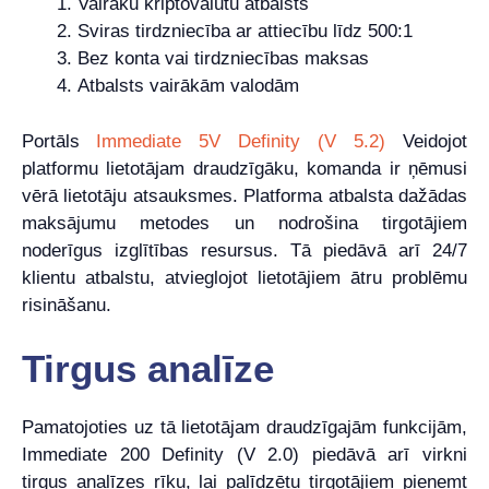
Vairāku kriptovalūtu atbalsts
Sviras tirdzniecība ar attiecību līdz 500:1
Bez konta vai tirdzniecības maksas
Atbalsts vairākām valodām
Portāls
Immediate 5V Definity (V 5.2)
Veidojot
platformu lietotājam draudzīgāku, komanda ir ņēmusi
vērā lietotāju atsauksmes. Platforma atbalsta dažādas
maksājumu metodes un nodrošina tirgotājiem
noderīgus izglītības resursus. Tā piedāvā arī 24/7
klientu atbalstu, atvieglojot lietotājiem ātru problēmu
risināšanu.
Tirgus analīze
Pamatojoties uz tā lietotājam draudzīgajām funkcijām,
Immediate 200 Definity (V 2.0) piedāvā arī virkni
tirgus analīzes rīku, lai palīdzētu tirgotājiem pieņemt