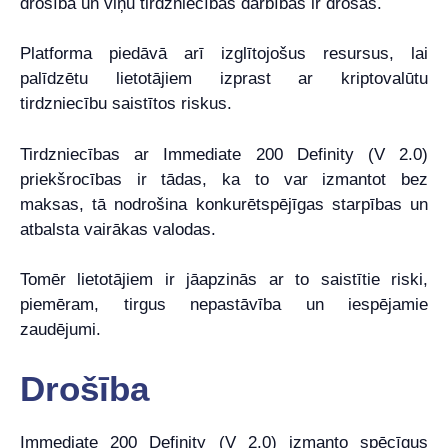
drošībā un viņu tirdzniecības darbības ir drošas.
Platforma piedāvā arī izglītojošus resursus, lai
palīdzētu lietotājiem izprast ar kriptovalūtu
tirdzniecību saistītos riskus.
Tirdzniecības ar Immediate 200 Definity (V 2.0)
priekšrocības ir tādas, ka to var izmantot bez
maksas, tā nodrošina konkurētspējīgas starpības un
atbalsta vairākas valodas.
Tomēr lietotājiem ir jāapzinās ar to saistītie riski,
piemēram, tirgus nepastāvība un iespējamie
zaudējumi.
Drošība
Immediate 200 Definity (V 2.0) izmanto spēcīgus