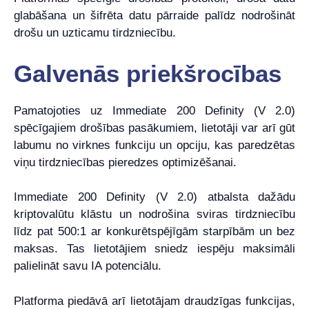
glabāšana un šifrēta datu pārraide palīdz nodrošināt
drošu un uzticamu tirdzniecību.
Galvenās priekšrocības
Pamatojoties uz Immediate 200 Definity (V 2.0)
spēcīgajiem drošības pasākumiem, lietotāji var arī gūt
labumu no virknes funkciju un opciju, kas paredzētas
viņu tirdzniecības pieredzes optimizēšanai.
Immediate 200 Definity (V 2.0) atbalsta dažādu
kriptovalūtu klāstu un nodrošina sviras tirdzniecību
līdz pat 500:1 ar konkurētspējīgām starpībām un bez
maksas. Tas lietotājiem sniedz iespēju maksimāli
palielināt savu IA potenciālu.
Platforma piedāvā arī lietotājam draudzīgas funkcijas,