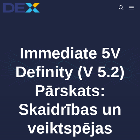
Skip
M
to
content
Immediate 5V
Definity (V 5.2)
Pārskats:
Skaidrības un
veiktspējas