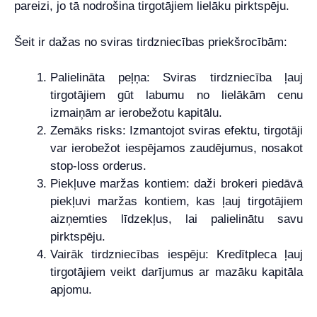
pareizi, jo tā nodrošina tirgotājiem lielāku pirktspēju.
Šeit ir dažas no sviras tirdzniecības priekšrocībām:
Palielināta peļņa: Sviras tirdzniecība ļauj
tirgotājiem gūt labumu no lielākām cenu
izmaiņām ar ierobežotu kapitālu.
Zemāks risks: Izmantojot sviras efektu, tirgotāji
var ierobežot iespējamos zaudējumus, nosakot
stop-loss orderus.
Piekļuve maržas kontiem: daži brokeri piedāvā
piekļuvi maržas kontiem, kas ļauj tirgotājiem
aizņemties līdzekļus, lai palielinātu savu
pirktspēju.
Vairāk tirdzniecības iespēju: Kredītpleca ļauj
tirgotājiem veikt darījumus ar mazāku kapitāla
apjomu.