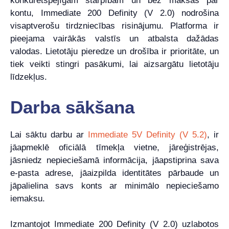
konkurētspējīgām starpībām un bez maksas par
kontu, Immediate 200 Definity (V 2.0) nodrošina
visaptverošu tirdzniecības risinājumu. Platforma ir
pieejama vairākās valstīs un atbalsta dažādas
valodas. Lietotāju pieredze un drošība ir prioritāte, un
tiek veikti stingri pasākumi, lai aizsargātu lietotāju
līdzekļus.
Darba sākšana
Lai sāktu darbu ar
Immediate 5V Definity (V 5.2)
, ir
jāapmeklē oficiālā tīmekļa vietne, jāreģistrējas,
jāsniedz nepieciešamā informācija, jāapstiprina sava
e-pasta adrese, jāaizpilda identitātes pārbaude un
jāpalielina savs konts ar minimālo nepieciešamo
iemaksu.
Izmantojot Immediate 200 Definity (V 2.0) uzlabotos