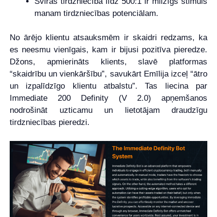
Sviras tirdzniecība līdz 500:1 ir milzīgs stimuls
manam tirdzniecības potenciālam.
No ārējo klientu atsauksmēm ir skaidri redzams, ka
es neesmu vienīgais, kam ir bijusi pozitīva pieredze.
Džons, apmierināts klients, slavē platformas
“skaidrību un vienkāršību”, savukārt Emīlija izceļ “ātro
un izpalīdzīgo klientu atbalstu”. Tas liecina par
Immediate 200 Definity (V 2.0) apņemšanos
nodrošināt uzticamu un lietotājam draudzīgu
tirdzniecības pieredzi.