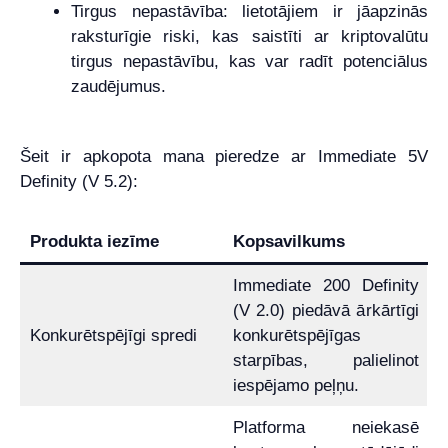
Tirgus nepastāvība: lietotājiem ir jāapzinās
raksturīgie riski, kas saistīti ar kriptovalūtu
tirgus nepastāvību, kas var radīt potenciālus
zaudējumus.
Šeit ir apkopota mana pieredze ar Immediate 5V
Definity (V 5.2):
Produkta iezīme
Kopsavilkums
Immediate 200 Definity
(V 2.0) piedāvā ārkārtīgi
Konkurētspējīgi spredi
konkurētspējīgas
starpības, palielinot
iespējamo peļņu.
Platforma neiekasē