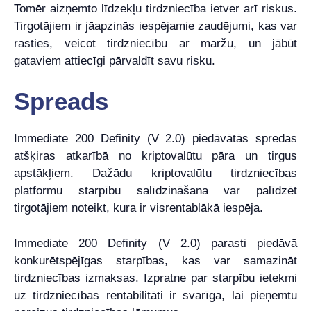
Tomēr aizņemto līdzekļu tirdzniecība ietver arī riskus.
Tirgotājiem ir jāapzinās iespējamie zaudējumi, kas var
rasties, veicot tirdzniecību ar maržu, un jābūt
gataviem attiecīgi pārvaldīt savu risku.
Spreads
Immediate 200 Definity (V 2.0) piedāvātās spredas
atšķiras atkarībā no kriptovalūtu pāra un tirgus
apstākļiem. Dažādu kriptovalūtu tirdzniecības
platformu starpību salīdzināšana var palīdzēt
tirgotājiem noteikt, kura ir visrentablākā iespēja.
Immediate 200 Definity (V 2.0) parasti piedāvā
konkurētspējīgas starpības, kas var samazināt
tirdzniecības izmaksas. Izpratne par starpību ietekmi
uz tirdzniecības rentabilitāti ir svarīga, lai pieņemtu