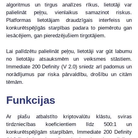
algoritmus un tirgus analīzes rīkus, lietotāji var
palielināt peļņu, vienlaikus samazinot riskus.
Platformas lietotājam draudzīgais interfeiss un
konkurētspējīgās starpības padara to piemērotu gan
iesācējiem, gan pieredzējušiem tirgotājiem.
Lai palīdzētu palielināt peļņu, lietotāji var gūt labumu
no lietotāju atsauksmēm un veiksmes stāstiem.
Immediate 200 Definity (V 2.0) sniedz arī padomus un
norādījumus par riska pārvaldību, drošību un citām
tēmām.
Funkcijas
Ar plašu atbalstīto kriptovalūtu klāstu, sviras
tirdzniecības koeficientiem līdz 500:1 un
konkurētspējīgām starpībām, Immediate 200 Definity