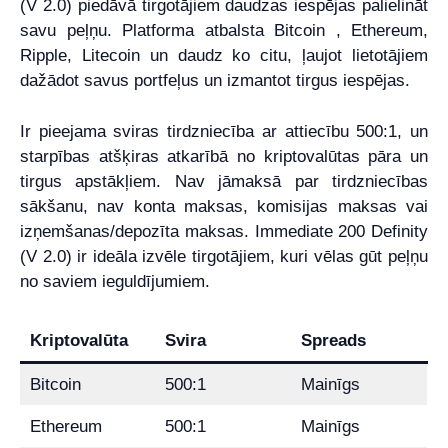
(V 2.0) piedāvā tirgotājiem daudzas iespējas palielināt
savu peļņu. Platforma atbalsta Bitcoin , Ethereum,
Ripple, Litecoin un daudz ko citu, ļaujot lietotājiem
dažādot savus portfeļus un izmantot tirgus iespējas.
Ir pieejama sviras tirdzniecība ar attiecību 500:1, un
starpības atšķiras atkarībā no kriptovalūtas pāra un
tirgus apstākļiem. Nav jāmaksā par tirdzniecības
sākšanu, nav konta maksas, komisijas maksas vai
izņemšanas/depozīta maksas. Immediate 200 Definity
(V 2.0) ir ideāla izvēle tirgotājiem, kuri vēlas gūt peļņu
no saviem ieguldījumiem.
Kriptovalūta
Svira
Spreads
Bitcoin
500:1
Mainīgs
Ethereum
500:1
Mainīgs