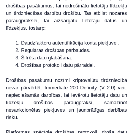
drošības pasākumus, lai nodrošinātu lietotāju līdzekļu
un tirdzniecības darbību drošību. Tas atbilst nozares
paraugpraksei, lai aizsargātu lietotāju datus un
līdzekļus, tostarp:
Daudzfaktoru autentifikācija konta piekļuvei.
Regulāras drošības pārbaudes.
Šifrēta datu glabāšana.
Drošības protokoli datu pārraidei.
Drošības pasākumu nozīmi kriptovalūtu tirdzniecībā
nevar pārvērtēt. Immediate 200 Definity (V 2.0) veic
nepieciešamās darbības, lai ievērotu lietotāju datu un
līdzekļu drošības paraugpraksi, samazinot
nesankcionētas piekļuves un ļaunprātīgas darbības
risku.
Platformas spēcīgie drošības protokoli, droša datu