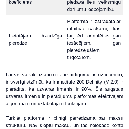
koeficients
piedāvā lielu veiksmīgu
darījumu iespējamību.
Platforma ir izstrādāta ar
intuitīvu saskarni, kas
Lietotājam draudzīga
ļauj ērti orientēties gan
pieredze
iesācējiem, gan
pieredzējušiem
tirgotājiem.
Lai vēl vairāk uzlabotu caurspīdīgumu un uzticamību,
ir svarīgi atzīmēt, ka Immediate 200 Definity (V 2.0) ir
pierādīts, ka uzvaras līmenis ir 90%. Šis augstais
uzvaras līmenis ir pierādījums platformas efektīvajam
algoritmam un uzlabotajām funkcijām.
Turklāt platforma ir pilnīgi pārredzama par maksu
struktūru. Nav slēptu maksu, un tas neiekasē konta