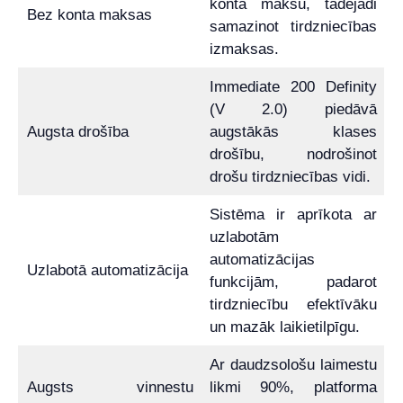
konta maksu, tādējādi
Bez konta maksas
samazinot tirdzniecības
izmaksas.
Immediate 200 Definity
(V 2.0) piedāvā
Augsta drošība
augstākās klases
drošību, nodrošinot
drošu tirdzniecības vidi.
Sistēma ir aprīkota ar
uzlabotām
automatizācijas
Uzlabotā automatizācija
funkcijām, padarot
tirdzniecību efektīvāku
un mazāk laikietilpīgu.
Ar daudzsološu laimestu
Augsts vinnestu
likmi 90%, platforma