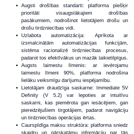
Augsti drošības standarti: platforma piešķir
prioritāti visaugstākajiem drošības
pasākumiem, nodrošinot lietotājiem drošu un
drošu tirdzniecības vidi.
Uzlabota automatizācija: Aprīkota ar
izsmalcinātām automatizācijas funkcijām,
sistēma racionalizē tirdzniecības procesus,
padarot tos efektīvākus un mazāk laikietilpīgus.
Augsts laimestu līmenis: ar ievērojamu
laimestu līmeni 90%, platforma nodrošina
lielāku veiksmīgu darījumu iespējamību.
Lietotājam draudzīga saskarne: Immediate 5V
Definity (V 5.2) var lepoties ar intuitīvu
saskarni, kas piemērota gan iesācējiem, gan
pieredzējušiem tirgotājiem, padarot navigāciju
un tirdzniecības operācijas ērtas.
Caurspīdīga maksu struktūra: platforma sniedz
skaidru un pārskatāmu informāciju par tās