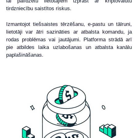
lai palīdzētu lietotājiem izprast ar kriptovalūtu
tirdzniecību saistītos riskus.
Izmantojot tiešsaistes tērzēšanu, e-pastu un tālruni,
lietotāji var ātri sazināties ar atbalsta komandu, ja
rodas problēmas vai jautājumi. Platforma strādā arī
pie atbildes laika uzlabošanas un atbalsta kanālu
paplašināšanas.