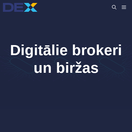
Skip
M
to
content
Digitālie brokeri
un biržas