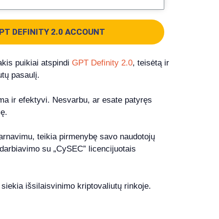
PT DEFINITY 2.0 ACCOUNT
akis puikiai atspindi
GPT Definity 2.0
, teisėtą ir
tų pasaulį.
ama ir efektyvi. Nesvarbu, ar esate patyręs
mę.
ptarnavimu, teikia pirmenybę savo naudotojų
radarbiavimo su „CySEC” licencijuotais
siekia išsilaisvinimo kriptovaliutų rinkoje.