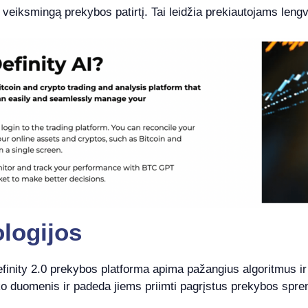
r veiksmingą prekybos patirtį. Tai leidžia prekiautojams lengv
logijos
ity 2.0 prekybos platforma apima pažangius algoritmus ir dirb
laiko duomenis ir padeda jiems priimti pagrįstus prekybos spr