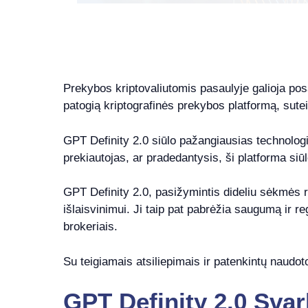
Prekybos kriptovaliutomis pasaulyje galioja posak
patogią kriptografinės prekybos platformą, sute
GPT Definity 2.0 siūlo pažangiausias technologij
prekiautojas, ar pradedantysis, ši platforma siū
GPT Definity 2.0, pasižymintis dideliu sėkmės r
išlaisvinimui. Ji taip pat pabrėžia saugumą ir 
brokeriais.
Su teigiamais atsiliepimais ir patenkintų naudot
GPT Definity 2.0 Svar