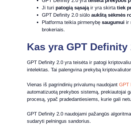
GPT Definity 2.0 yra
teisėta prekybos p
Ji turi
patogią sąsają
ir yra skirta
tiek p
GPT Definity 2.0 siūlo
aukštą sėkmės ro
Platforma teikia pirmenybę
saugumui
ir
brokeriais.
Kas yra GPT Definity 
GPT Definity 2.0 yra teisėta ir patogi kriptoval
intelektas. Tai palengvina prekybą kriptovaliut
Vienas iš pagrindinių privalumų naudojant
GPT D
automatizuotą prekybos sistemą, prekiautojai ga
procesą, ypač pradedantiesiems, kurie gali netu
GPT Definity 2.0 naudojami pažangūs algoritmai n
sudaryti pelningus sandorius.