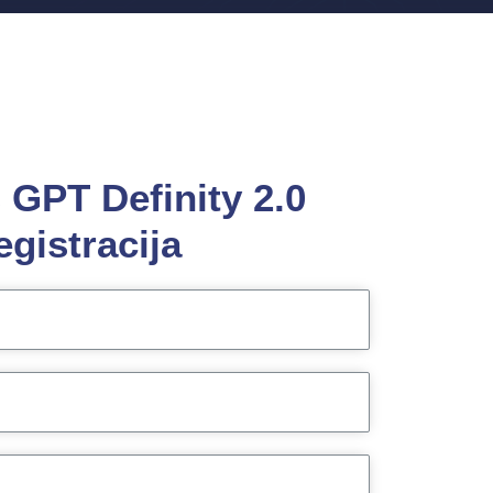
s
GPT Definity 2.0
egistracija