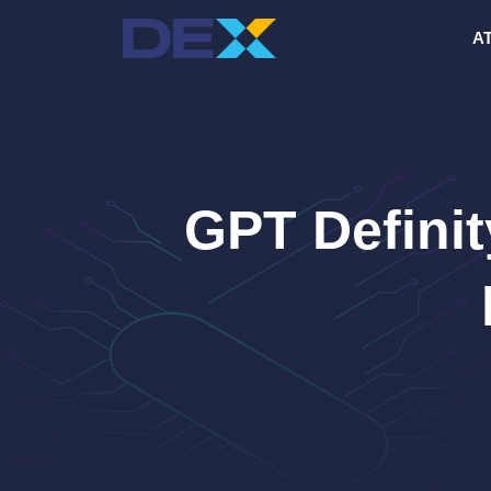
Pereiti
AT
prie
turinio
GPT Definit