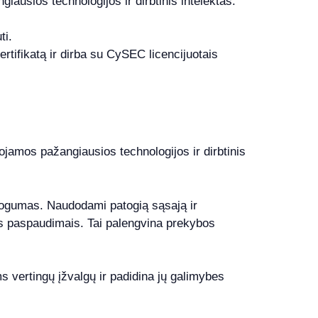
ausios technologijos ir dirbtinis intelektas.
ti.
tifikatą ir dirba su CySEC licencijuotais
ojamos pažangiausios technologijos ir dirbtinis
atogumas. Naudodami patogią sąsają ir
ais paspaudimais. Tai palengvina prekybos
s vertingų įžvalgų ir padidina jų galimybes