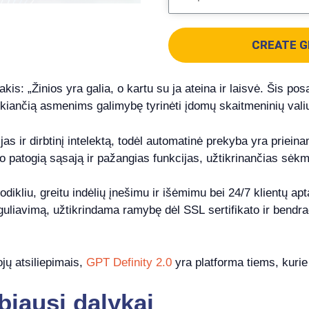
CREATE G
is: „Žinios yra galia, o kartu su ja ateina ir laisvė. Šis pos
ikiančią asmenims galimybę tyrinėti įdomų skaitmeninių valiu
as ir dirbtinį intelektą, todėl automatinė prekyba yra priein
lo patogią sąsają ir pažangias funkcijas, užtikrinančias sėk
odikliu, greitu indėlių įnešimu ir išėmimu bei 24/7 klientų a
reguliavimą, užtikrindama ramybę dėl SSL sertifikato ir bend
ojų atsiliepimais,
GPT Definity 2.0
yra platforma tiems, kurie 
biausi dalykai