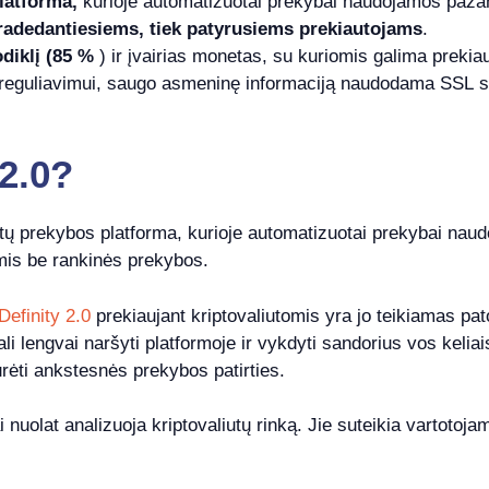
latforma,
kurioje automatizuotai prekybai naudojamos pažangi
radedantiesiems, tiek patyrusiems prekiautojams
.
diklį (85 %
) ir įvairias monetas, su kuriomis galima prekiau
 reguliavimui, saugo asmeninę informaciją naudodama SSL ser
2.0?
iutų prekybos platforma, kurioje automatizuotai prekybai naud
omis be rankinės prekybos.
efinity 2.0
prekiaujant kriptovaliutomis yra jo teikiamas p
li lengvai naršyti platformoje ir vykdyti sandorius vos keli
rėti ankstesnės prekybos patirties.
uolat analizuoja kriptovaliutų rinką. Jie suteikia vartotojam