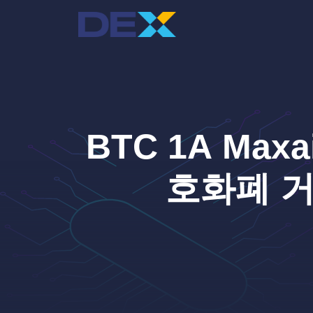
컨
텐
츠
로
건
너
뛰
기
BTC 1A Max
호화폐 거