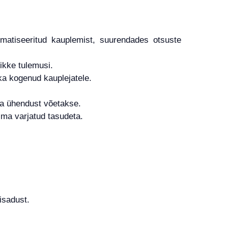
matiseeritud kauplemist, suurendades otsuste
ikke tulemusi.
i ka kogenud kauplejatele.
aga ühendust võetakse.
lma varjatud tasudeta.
visadust.