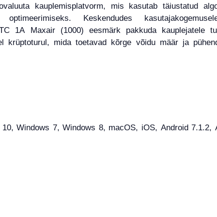
aluuta kauplemisplatvorm, mis kasutab täiustatud algo
ja optimeerimiseks. Keskendudes kasutajakogemuse
n BTC 1A Maxair (1000) eesmärk pakkuda kauplejatele tu
sel krüptoturul, mida toetavad kõrge võidu määr ja pühe
0, Windows 7, Windows 8, macOS, iOS, Android 7.1.2, And