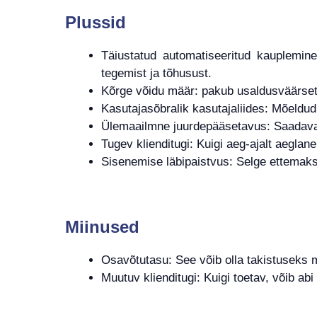
Plussid
Täiustatud automatiseeritud kauplemin
tegemist ja tõhusust.
Kõrge võidu määr: pakub usaldusväärset 
Kasutajasõbralik kasutajaliides: Mõeldud s
Ülemaailmne juurdepääsetavus: Saadaval
Tugev klienditugi: Kuigi aeg-ajalt aegla
Sisenemise läbipaistvus: Selge ettemaks 
Miinused
Osavõtutasu: See võib olla takistuseks m
Muutuv klienditugi: Kuigi toetav, võib abi