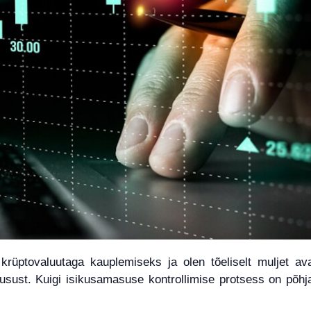
ptovaluutaga kauplemiseks ja olen tõeliselt muljet aval
sust. Kuigi isikusamasuse kontrollimise protsess on põhj