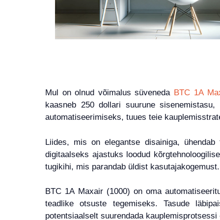
Mul on olnud võimalus süveneda
BTC 1A Max
kaasneb 250 dollari suurune sisenemistasu,
automatiseerimiseks, tuues teie kauplemisstrat
Liides, mis on elegantse disainiga, ühendab
digitaalseks ajastuks loodud kõrgtehnoloogilise
tugikihi, mis parandab üldist kasutajakogemust.
BTC 1A Maxair (1000) on oma automatiseeritud
teadlike otsuste tegemiseks. Tasude läbipa
potentsiaalselt suurendada kauplemisprotsessi