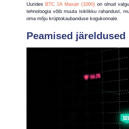
Uurides
BTC 1A Maxair (1000)
on olnud valgus
tehnoloogia võib muuta isiklikku rahandust, m
oma mõju krüptokaubanduse kogukonnale.
Peamised järeldused