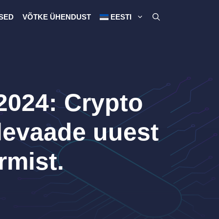
SED
VÕTKE ÜHENDUST
EESTI
2024: Crypto
ülevaade uuest
mist.