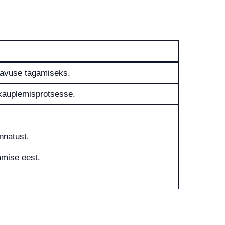
gavuse tagamiseks.
kauplemisprotsesse.
nnatust.
amise eest.