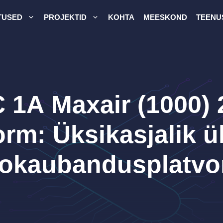
TUSED
PROJEKTID
KOHTA
MEESKOND
TEENU
 1A Maxair (1000) 
orm: Üksikasjalik 
tokaubandusplatvor