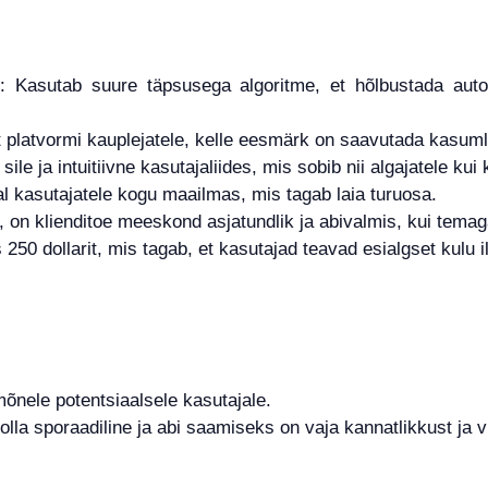
e: Kasutab suure täpsusega algoritme, et hõlbustada auto
platvormi kauplejatele, kelle eesmärk on saavutada kasuml
ile ja intuitiivne kasutajaliides, mis sobib nii algajatele ku
 kasutajatele kogu maailmas, mis tagab laia turuosa.
ne, on klienditoe meeskond asjatundlik ja abivalmis, kui tem
250 dollarit, mis tagab, et kasutajad teavad esialgset kulu i
õnele potentsiaalsele kasutajale.
 olla sporaadiline ja abi saamiseks on vaja kannatlikkust ja 