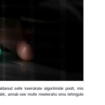
danud selle keerukate algoritmide poolt, mis
alik, annab see mulle meelerahu oma tehingute