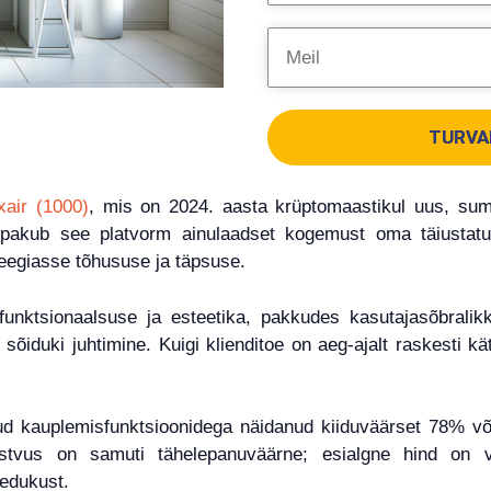
TURVA
air (1000)
, mis on 2024. aasta krüptomaastikul uus, sumi
 pakub see platvorm ainulaadset kogemust oma täiustatud
eegiasse tõhususe ja täpsuse.
 funktsionaalsuse ja esteetika, pakkudes kasutajasõbral
 sõiduki juhtimine. Kuigi klienditoe on aeg-ajalt raskesti kä
 kauplemisfunktsioonidega näidanud kiiduväärset 78% või
istvus on samuti tähelepanuväärne; esialgne hind on v
 edukust.