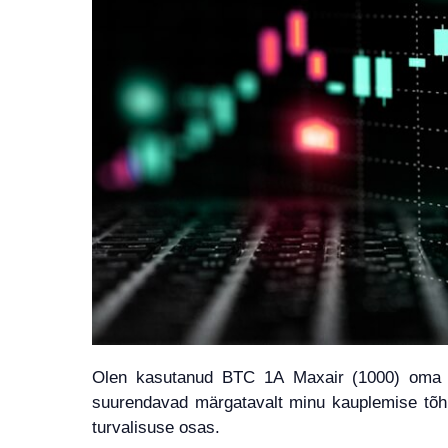
Olen kasutanud BTC 1A Maxair (1000) oma krü
suurendavad märgatavalt minu kauplemise tõhu
turvalisuse osas.