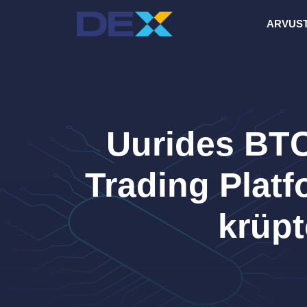
Skip
ARVUS
to
content
Uurides BTC
Trading Platf
krüp