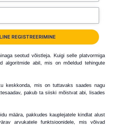
LINE REGISTREERIMINE
naga seotud võistleja. Kuigi selle platvormiga
 algoritmide abil, mis on mõeldud tehingute
ikku keskkonda, mis on tuttavaks saades nagu
ttesaadav, pakub ta siiski mõistvat abi, lisades
du määra, pakkudes kauplejatele kindlat alust
ärav arvukatele funktsioonidele, mis võivad