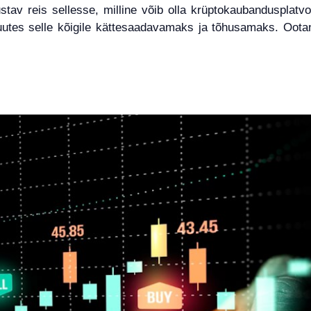
tav reis sellesse, milline võib olla krüptokaubandusplatvo
uutes selle kõigile kättesaadavamaks ja tõhusamaks. Oota