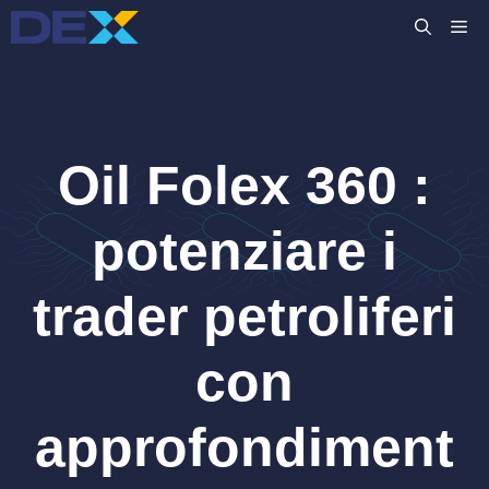
Vai
M
al
contenuto
Oil Folex 360 :
potenziare i
trader petroliferi
con
approfondiment