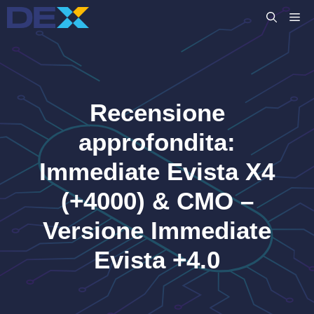
Vai
M
al
contenuto
Recensione
approfondita:
Immediate Evista X4
(+4000) & CMO –
Versione Immediate
Evista +4.0