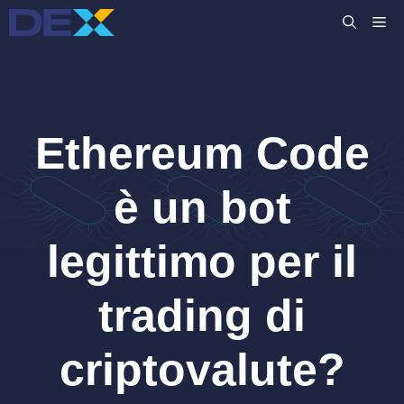
Vai
M
al
contenuto
Ethereum Code
è un bot
legittimo per il
trading di
criptovalute?