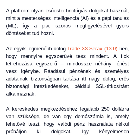
A platform olyan csúcstechnológiás dolgokat használ,
mint a mesterséges intelligencia (AI) és a gépi tanulás
(ML), így a piac szoros megfigyelésével gyors
döntéseket tud hozni.
Az egyik legmenőbb dolog
Trade X3 Serax (13.0)
ben,
hogy mennyire egyszerűvé tesz mindent. A fiók
létrehozása egyszerű – mindössze néhány lépést
vesz igénybe. Ráadásul pénzének és személyes
adatainak biztonságban tartása itt nagy dolog; erős
biztonsági intézkedéseket, például SSL-titkosítást
alkalmaznak.
A kereskedés megkezdéséhez legalább 250 dollárra
van szüksége, de van egy demószámla is, amely
lehetővé teszi, hogy valódi pénz használata nélkül
próbáljon ki dolgokat. Így kényelmesen