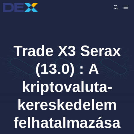
Kilépés
M
a
tartalomba
Trade X3 Serax
(13.0) : A
kriptovaluta-
kereskedelem
felhatalmazása