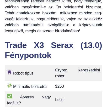
rendszerének rétegeit hámozzuk fel, hogy felmérjük,
valóban megérdemli-e az Ön befektetési bizalmát.
Tehát csatlakozzon hozzám, miközben minden zeg-
zugát felderítjük, hogy eldöntsük, vajon ez az eszköz
valóban útmutatásul szolgálhat-e a kriptovaluták
lenyűgöző, mégis összetett birodalmában!
Trade X3 Serax (13.0)
Fénypontok
Crypto kereskedési
Robot típus
robot
$250
Minimális befizetés
Átverés vagy
Legit
legális?