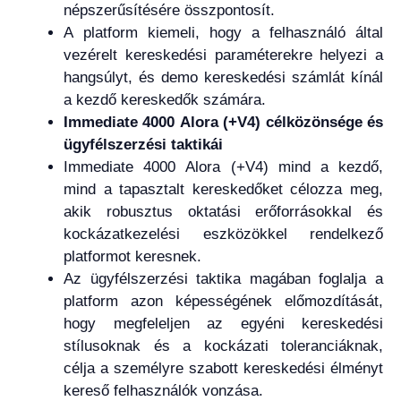
népszerűsítésére összpontosít.
A platform kiemeli, hogy a felhasználó által
vezérelt kereskedési paraméterekre helyezi a
hangsúlyt, és demo kereskedési számlát kínál
a kezdő kereskedők számára.
Immediate 4000 Alora (+V4) célközönsége és
ügyfélszerzési taktikái
Immediate 4000 Alora (+V4) mind a kezdő,
mind a tapasztalt kereskedőket célozza meg,
akik robusztus oktatási erőforrásokkal és
kockázatkezelési eszközökkel rendelkező
platformot keresnek.
Az ügyfélszerzési taktika magában foglalja a
platform azon képességének előmozdítását,
hogy megfeleljen az egyéni kereskedési
stílusoknak és a kockázati toleranciáknak,
célja a személyre szabott kereskedési élményt
kereső felhasználók vonzása.