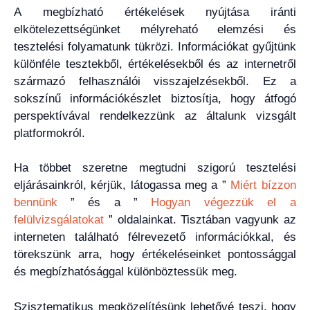
A megbízható értékelések nyújtása iránti
elkötelezettségünket mélyreható elemzési és
tesztelési folyamatunk tükrözi. Információkat gyűjtünk
különféle tesztekből, értékelésekből és az internetről
származó felhasználói visszajelzésekből. Ez a
sokszínű információkészlet biztosítja, hogy átfogó
perspektívával rendelkezzünk az általunk vizsgált
platformokról.
Ha többet szeretne megtudni szigorú tesztelési
eljárásainkról, kérjük, látogassa meg a ”
Miért bízzon
bennünk
” és a ”
Hogyan végezzük el a
felülvizsgálatokat
” oldalainkat. Tisztában vagyunk az
interneten található félrevezető információkkal, és
törekszünk arra, hogy értékeléseinket pontossággal
és megbízhatósággal különböztessük meg.
Szisztematikus megközelítésünk lehetővé teszi, hogy