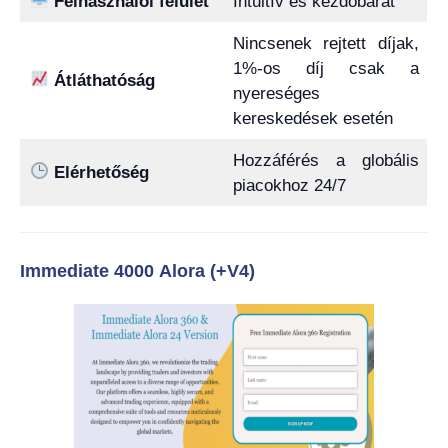
Felhasználói felület
Intuitív és kezdőbarát
Nincsenek rejtett díjak,
1%-os díj csak a
Átláthatóság
nyereséges
kereskedések esetén
Hozzáférés a globális
Elérhetőség
piacokhoz 24/7
Immediate 4000 Alora (+V4)