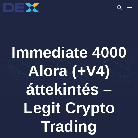
Kilépés
M
a
tartalomba
Immediate 4000
Alora (+V4)
áttekintés –
Legit Crypto
Trading