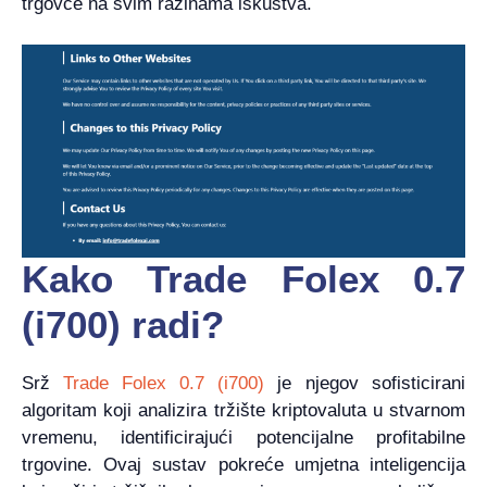
trgovce na svim razinama iskustva.
Kako Trade Folex 0.7
(i700) radi?
Srž
Trade Folex 0.7 (i700)
je njegov sofisticirani
algoritam koji analizira tržište kriptovaluta u stvarnom
vremenu, identificirajući potencijalne profitabilne
trgovine. Ovaj sustav pokreće umjetna inteligencija