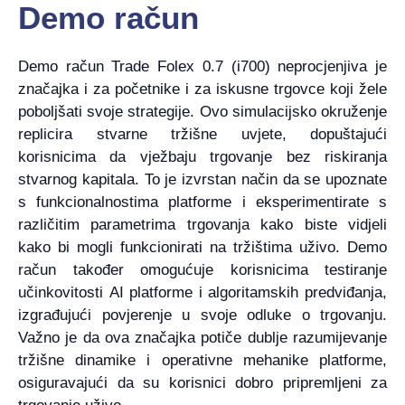
Demo račun
Demo račun Trade Folex 0.7 (i700) neprocjenjiva je
značajka i za početnike i za iskusne trgovce koji žele
poboljšati svoje strategije. Ovo simulacijsko okruženje
replicira stvarne tržišne uvjete, dopuštajući
korisnicima da vježbaju trgovanje bez riskiranja
stvarnog kapitala. To je izvrstan način da se upoznate
s funkcionalnostima platforme i eksperimentirate s
različitim parametrima trgovanja kako biste vidjeli
kako bi mogli funkcionirati na tržištima uživo. Demo
račun također omogućuje korisnicima testiranje
učinkovitosti AI platforme i algoritamskih predviđanja,
izgrađujući povjerenje u svoje odluke o trgovanju.
Važno je da ova značajka potiče dublje razumijevanje
tržišne dinamike i operativne mehanike platforme,
osiguravajući da su korisnici dobro pripremljeni za