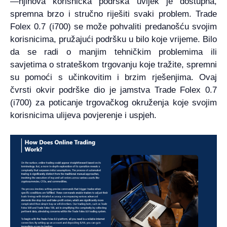
—njihova korisnička podrška uvijek je dostupna,
spremna brzo i stručno riješiti svaki problem. Trade
Folex 0.7 (i700) se može pohvaliti predanošću svojim
korisnicima, pružajući podršku u bilo koje vrijeme. Bilo
da se radi o manjim tehničkim problemima ili
savjetima o strateškom trgovanju koje tražite, spremni
su pomoći s učinkovitim i brzim rješenjima. Ovaj
čvrsti okvir podrške dio je jamstva Trade Folex 0.7
(i700) za poticanje trgovačkog okruženja koje svojim
korisnicima ulijeva povjerenje i uspjeh.