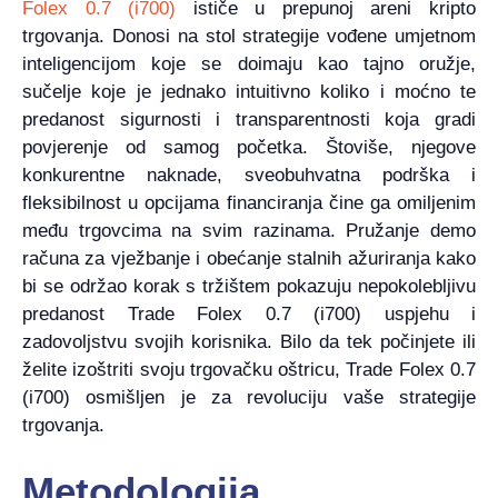
Folex 0.7 (i700)
ističe u prepunoj areni kripto
trgovanja. Donosi na stol strategije vođene umjetnom
inteligencijom koje se doimaju kao tajno oružje,
sučelje koje je jednako intuitivno koliko i moćno te
predanost sigurnosti i transparentnosti koja gradi
povjerenje od samog početka. Štoviše, njegove
konkurentne naknade, sveobuhvatna podrška i
fleksibilnost u opcijama financiranja čine ga omiljenim
među trgovcima na svim razinama. Pružanje demo
računa za vježbanje i obećanje stalnih ažuriranja kako
bi se održao korak s tržištem pokazuju nepokolebljivu
predanost Trade Folex 0.7 (i700) uspjehu i
zadovoljstvu svojih korisnika. Bilo da tek počinjete ili
želite izoštriti svoju trgovačku oštricu, Trade Folex 0.7
(i700) osmišljen je za revoluciju vaše strategije
trgovanja.
Metodologija