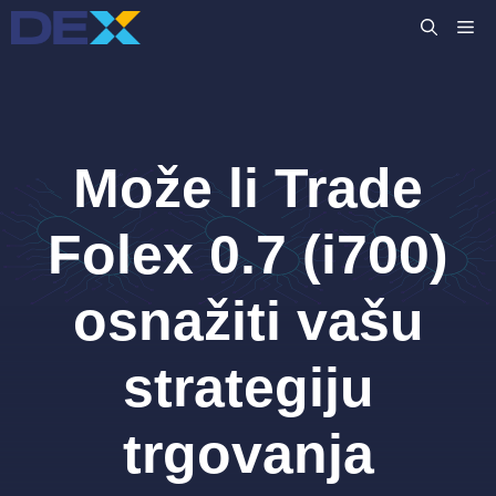
Preskoči
IZ
na
sadržaj
Može li Trade
Folex 0.7 (i700)
osnažiti vašu
strategiju
trgovanja