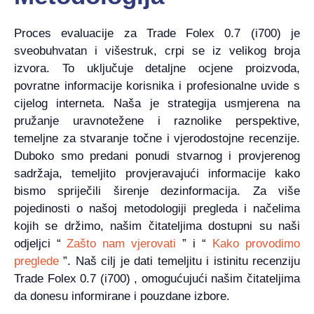
Proces evaluacije za Trade Folex 0.7 (i700) je
sveobuhvatan i višestruk, crpi se iz velikog broja
izvora. To uključuje detaljne ocjene proizvoda,
povratne informacije korisnika i profesionalne uvide s
cijelog interneta. Naša je strategija usmjerena na
pružanje uravnotežene i raznolike perspektive,
temeljne za stvaranje točne i vjerodostojne recenzije.
Duboko smo predani ponudi stvarnog i provjerenog
sadržaja, temeljito provjeravajući informacije kako
bismo spriječili širenje dezinformacija. Za više
pojedinosti o našoj metodologiji pregleda i načelima
kojih se držimo, našim čitateljima dostupni su naši
odjeljci “
Zašto nam vjerovati
” i “
Kako provodimo
preglede
”. Naš cilj je dati temeljitu i istinitu recenziju
Trade Folex 0.7 (i700) , omogućujući našim čitateljima
da donesu informirane i pouzdane izbore.