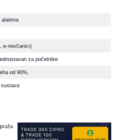
 alatima
, e-novčanici)
jednostavan za početnike
jeha od 90%.
 sustava
 pruža