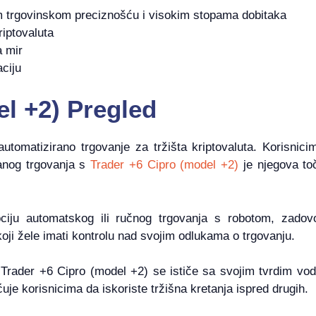
m trgovinskom preciznošću i visokim stopama dobitaka
iptovaluta
a mir
ciju
el +2) Pregled
utomatizirano trgovanje za tržišta kriptovaluta. Korisni
ranog trgovanja s
Trader +6 Cipro (model +2)
je njegova to
ju automatskog ili ručnog trgovanja s robotom, zadovolj
koji žele imati kontrolu nad svojim odlukama o trgovanju.
Trader +6 Cipro (model +2) se ističe sa svojim tvrdim vod
je korisnicima da iskoriste tržišna kretanja ispred drugih.