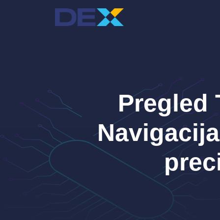
Preskoči
na
sadržaj
Pregled 
Navigacija
prec