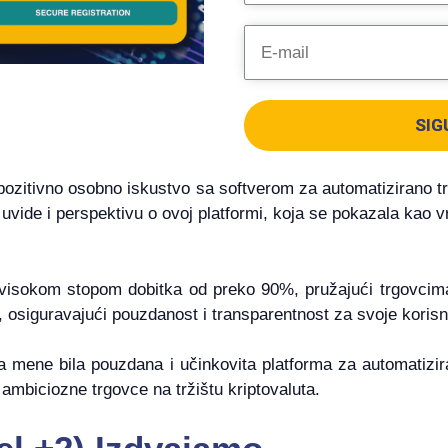
SIG
ozitivno osobno iskustvo sa softverom za automatizirano tr
uvide i perspektivu o ovoj platformi, koja se pokazala kao vr
 visokom stopom dobitka od preko 90%, pružajući trgovcima
 osiguravajući pouzdanost i transparentnost za svoje korisn
mene bila pouzdana i učinkovita platforma za automatizira
ambiciozne trgovce na tržištu kriptovaluta.