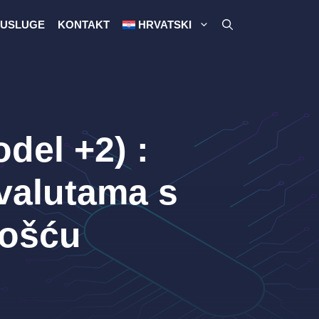
USLUGE
KONTAKT
HRVATSKI
del +2) :
ovalutama s
tošću