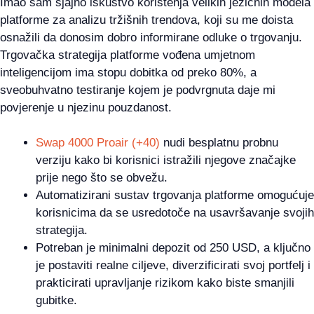
Imao sam sjajno iskustvo korištenja velikih jezičnih modela
platforme za analizu tržišnih trendova, koji su me doista
osnažili da donosim dobro informirane odluke o trgovanju.
Trgovačka strategija platforme vođena umjetnom
inteligencijom ima stopu dobitka od preko 80%, a
sveobuhvatno testiranje kojem je podvrgnuta daje mi
povjerenje u njezinu pouzdanost.
Swap 4000 Proair (+40)
nudi besplatnu probnu
verziju kako bi korisnici istražili njegove značajke
prije nego što se obvežu.
Automatizirani sustav trgovanja platforme omogućuje
korisnicima da se usredotoče na usavršavanje svojih
strategija.
Potreban je minimalni depozit od 250 USD, a ključno
je postaviti realne ciljeve, diverzificirati svoj portfelj i
prakticirati upravljanje rizikom kako biste smanjili
gubitke.