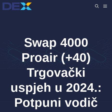
Preskoči
IZ
na
sadržaj
Swap 4000
Proair (+40)
Trgovački
uspjeh u 2024.:
Potpuni vodič