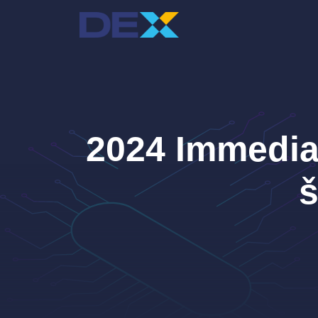
Preskoči
na
sadržaj
2024 Immediat
š