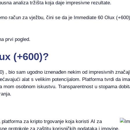
busna analiza tržišta koja daje impresivne rezultate.
emo račun za vježbu, čini se da je Immediate 60 Olux (+600)
na prvi pogled.
ux (+600)?
0) , bio sam ugodno iznenađen nekim od impresivnih značaj
bećavajući alat s velikim potencijalom. Platforma tvrdi da im
ma mom osobnom iskustvu. Transparentnost u stopama dobit
ranja.
platforma za kripto trgovanje koja koristi AI za
sne protokole za zaštitu korisničkih podataka i imovine.