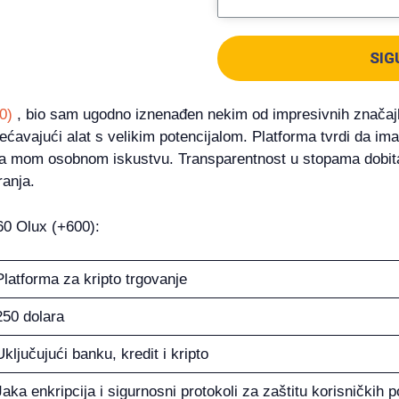
SIG
0)
, bio sam ugodno iznenađen nekim od impresivnih značajk
bećavajući alat s velikim potencijalom. Platforma tvrdi da im
ma mom osobnom iskustvu. Transparentnost u stopama dobit
ranja.
60 Olux (+600):
Platforma za kripto trgovanje
250 dolara
Uključujući banku, kredit i kripto
Jaka enkripcija i sigurnosni protokoli za zaštitu korisničkih 