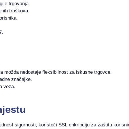
gije trgovanja.
enih troškova.
orisnika.
7.
ja možda nedostaje fleksibilnost za iskusne trgovce.
redne značajke.
ka veza.
jestu
dnost sigurnosti, koristeći SSL enkripciju za zaštitu korisni