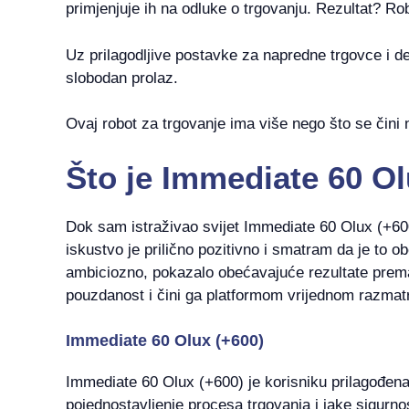
primjenjuje ih na odluke o trgovanju. Rezultat? Ro
Uz prilagodljive postavke za napredne trgovce i d
slobodan prolaz.
Ovaj robot za trgovanje ima više nego što se čini 
Što je Immediate 60 Ol
Dok sam istraživao svijet Immediate 60 Olux (+60
iskustvo je prilično pozitivno i smatram da je to o
ambiciozno, pokazalo obećavajuće rezultate pre
pouzdanost i čini ga platformom vrijednom razmat
Immediate 60 Olux (+600)
Immediate 60 Olux (+600) je korisniku prilagođena 
pojednostavljenje procesa trgovanja i jake sigurno