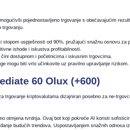
 omogućivši pojednostavljeno trgovanje s obećavajućim rezul
 trgovanju.
i stopom uspješnosti od 90%, pružajući snažnu osnovu za p
tivne ishode i iskustva profitabilnosti.
 čini dostupnom i početnicima i iskusnim trgovcima.
 mogu biti vrlo učinkovite uz pravilno upravljanje rizikom.
ediate 60 Olux (+600)
za trgovanje kriptovalutama dizajniran posebno za ne-trgovce
 otmjena tvrdnja. Ovaj bot koji pokreće AI koristi sofisticira
dviđanje budućih trendova. Uspostavljanjem snažnih odnosa iz