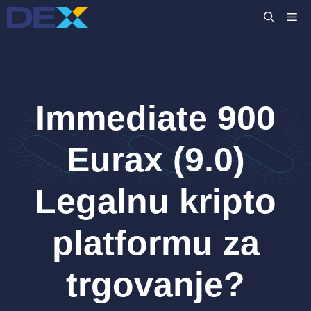
Preskoči
IZ
na
sadržaj
Immediate 900
Eurax (9.0)
Legalnu kripto
platformu za
trgovanje?