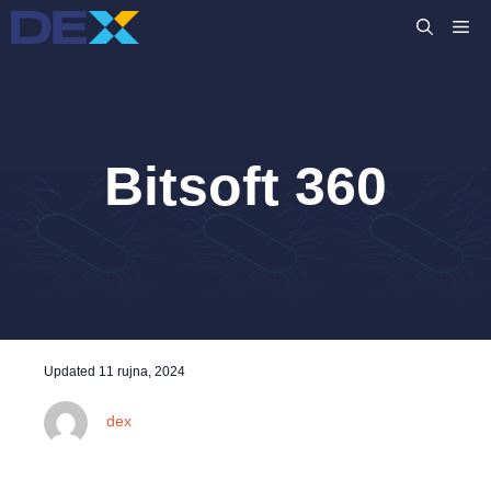
Preskoči
IZ
na
sadržaj
Bitsoft 360
Updated
11 rujna, 2024
dex