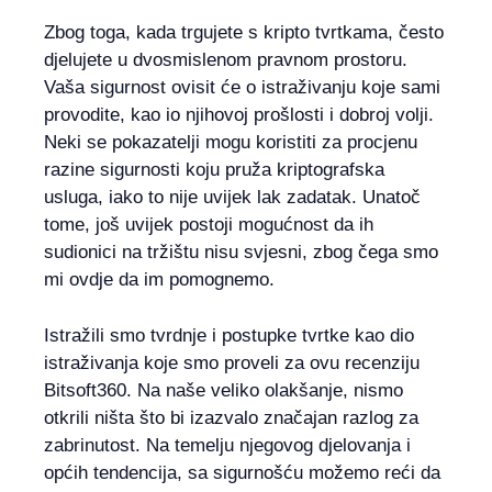
Zbog toga, kada trgujete s kripto tvrtkama, često
djelujete u dvosmislenom pravnom prostoru.
Vaša sigurnost ovisit će o istraživanju koje sami
provodite, kao io njihovoj prošlosti i dobroj volji.
Neki se pokazatelji mogu koristiti za procjenu
razine sigurnosti koju pruža kriptografska
usluga, iako to nije uvijek lak zadatak. Unatoč
tome, još uvijek postoji mogućnost da ih
sudionici na tržištu nisu svjesni, zbog čega smo
mi ovdje da im pomognemo.
Istražili smo tvrdnje i postupke tvrtke kao dio
istraživanja koje smo proveli za ovu recenziju
Bitsoft360. Na naše veliko olakšanje, nismo
otkrili ništa što bi izazvalo značajan razlog za
zabrinutost. Na temelju njegovog djelovanja i
općih tendencija, sa sigurnošću možemo reći da